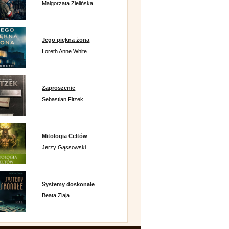
Małgorzata Zielińska
Jego piękna żona
Loreth Anne White
Zaproszenie
Sebastian Fitzek
Mitologia Celtów
Jerzy Gąssowski
Systemy doskonałe
Beata Ziaja