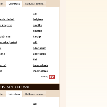
ilm
Literatura
Kultura i sztuka
Od
esie niedoli
ladyfree
st i będzie
ametka
ametka
okół nas
karolp
onerka (opko)
will
k
adolfszulc
iana
adolfszulc
kid_
mność
izasmolarek
ja
izasmolarek
więcej
 OSTATNIO DODANE
ilm
Literatura
Kultura i sztuka
Od