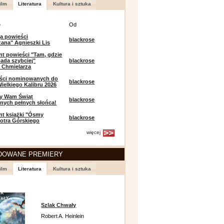
ilm
Literatura
Kultura i sztuka
e
Od
a powieści
blackrose
zana" Agnieszki Lis
t powieści "Tam, gdzie
ada szybciej"
blackrose
 Chmielarza
eści nominowanych do
blackrose
ielkiego Kalibru 2026
y Wam Świąt
blackrose
nych pełnych słońca!
t książki "Ósmy
blackrose
iotra Górskiego
więcej
DOWANE PREMIERY
ilm
Literatura
Kultura i sztuka
Szlak Chwały
Robert A. Heinlein