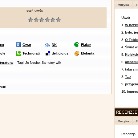
Muzyka
F
oceń utwór:
Utwór
1.
W bezkr
2.
było, je
3.
O Tobie
ter
Gwar
NK
Flaker
4.
Świat w
gle
Technorati
del.icio.us
Elefanta
5.
Kolekcj
6.
alchemi
iteratura
Tagi: Jo Nesbo, Samotny wilk
7.
taka zm
8.
T...r
9.
przyje
ować
10.
impres
RECENZJE
Muzyka
F
Recenzja