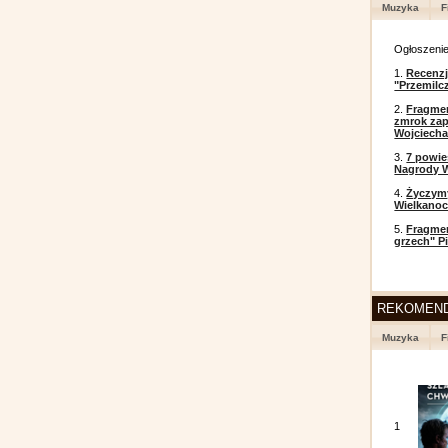
Muzyka
F
Ogłoszeni
1.
Recenzj
"Przemilc
2.
Fragmen
zmrok zap
Wojciecha
3.
7 powi
Nagrody W
4.
Życzym
Wielkanoc
5.
Fragmen
grzech" P
REKOMEN
Muzyka
F
1