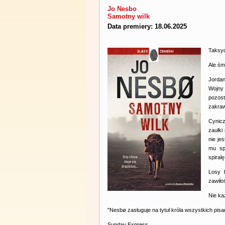
Jo Nesbo
Samotny wilk
Data premiery: 18.06.2025
Taksyd
Ale śm
Jordan
Wojny 
pozos
zakraw
Cynic
zaułki
nie je
mu sp
spiral
Losy 
zawiło
Nie ka
"Nesbø zasługuje na tytuł króla wszystkich pisar
Sunday Express