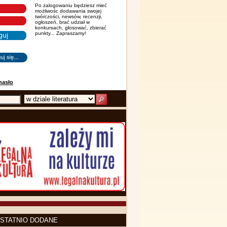
Po zalogowaniu będziesz mieć
możliwośc dodawania swojej
twórczości, newsów, recenzji,
ogłoszeń, brać udział w
konkursach, głosować, zbierać
punkty... Zapraszamy!
hasło
STATNIO DODANE