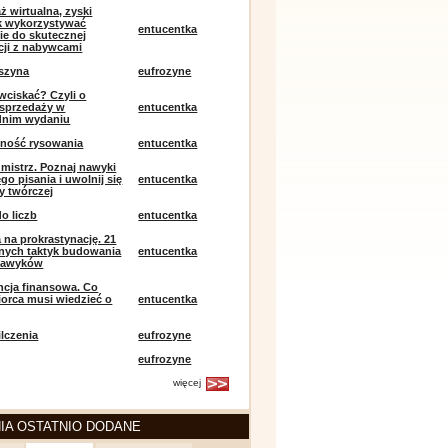
ż wirtualna, zyski
ak wykorzystywać
entucentka
ie do skutecznej
ji z nabywcami
szyna
eufrozyne
 wciskać? Czyli o
j sprzedaży w
entucentka
dnim wydaniu
mność rysowania
entucentka
k mistrz. Poznaj nawyki
o pisania i uwolnij się
entucentka
y twórczej
o liczb
entucentka
 na prokrastynację. 21
nych taktyk budowania
entucentka
nawyków
encja finansowa. Co
iorca musi wiedzieć o
entucentka
lczenia
eufrozyne
eufrozyne
więcej
IA OSTATNIO DODANE