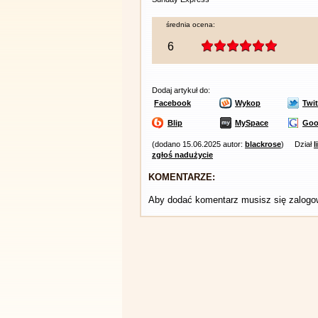
średnia ocena:
6
Dodaj artykuł do:
Facebook
Wykop
Twit
Blip
MySpace
Goo
(dodano 15.06.2025 autor:
blackrose
)
Dział
l
zgłoś nadużycie
KOMENTARZE:
Aby dodać komentarz musisz się zalog