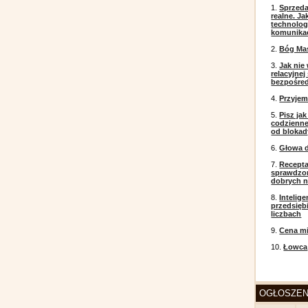
1.
Sprzeda
realne. J
technolog
komunikac
2.
Bóg Ma
3.
Jak nie
relacyjne
bezpośre
4.
Przyje
5.
Pisz ja
codzienneg
od blokad
6.
Głowa d
7.
Recepta
sprawdzo
dobrych 
8.
Intelig
przedsięb
liczbach
9.
Cena mi
10.
Łowca
OGŁOSZEN