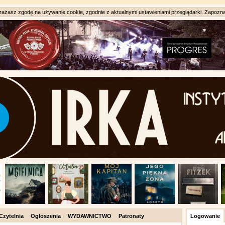
ażasz zgodę na używanie cookie, zgodnie z aktualnymi ustawieniami przeglądarki. Zapozna
Czytelnia
Ogłoszenia
WYDAWNICTWO
Patronaty
Logowanie