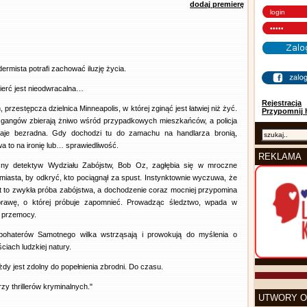
dodaj premierę
ermista potrafi zachować iluzję życia.
ierć jest nieodwracalna…
Rejestracja
, przestępcza dzielnica Minneapolis, w której zginąć jest łatwiej niż żyć.
Przypomnij 
gangów zbierają żniwo wśród przypadkowych mieszkańców, a policja
taje bezradna. Gdy dochodzi tu do zamachu na handlarza bronią,
a to na ironię lub… sprawiedliwość.
REKLAMA
zny detektyw Wydziału Zabójstw, Bob Oz, zagłębia się w mroczne
 miasta, by odkryć, kto pociągnął za spust. Instynktownie wyczuwa, że
st to zwykła próba zabójstwa, a dochodzenie coraz mocniej przypomina
rawę, o której próbuje zapomnieć. Prowadząc śledztwo, wpada w
ę przemocy.
bohaterów Samotnego wilka wstrząsają i prowokują do myślenia o
ściach ludzkiej natury.
żdy jest zdolny do popełnienia zbrodni. Do czasu.
zy thrillerów kryminalnych."
UTWORY O