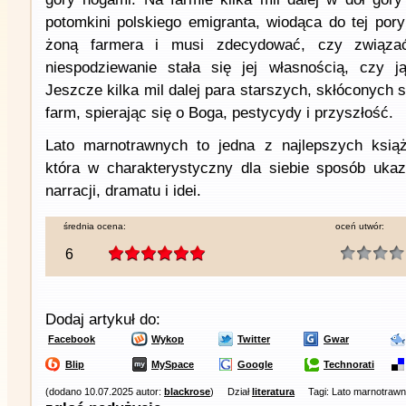
potomkini polskiego emigranta, wiodąca do tej pory
żoną farmera i musi zdecydować, czy związać
niespodziewanie stała się jej własnością, czy ją
Jeszcze kilka mil dalej para starszych, skłóconych
farm, spierając się o Boga, pestycydy i przyszłość.
Lato marnotrawnych to jedna z najlepszych książ
która w charakterystyczny dla siebie sposób ukaz
narracji, dramatu i idei.
średnia ocena:
oceń utwór:
6
Dodaj artykuł do:
Facebook
Wykop
Twitter
Gwar
Blip
MySpace
Google
Technorati
(dodano 10.07.2025 autor:
blackrose
)
Dział
literatura
Tagi: Lato marnotrawny