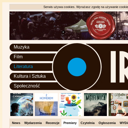
Serwis używa cookies. Wyrażasz zgodę na używanie cookie, 
Muzyka
Film
Literatura
Kultura i Sztuka
Społeczność
News
Wydarzenia
Recenzje
Premiery
Czytelnia
Ogłoszenia
WYD