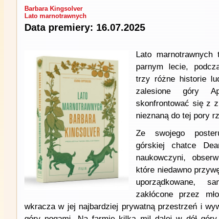
Barbara Kingsolver
Lato marnotrawnych
Data premiery: 16.07.2025
Lato marnotrawnych
parnym lecie, podcza
trzy różne historie l
zalesione góry A
skonfrontować się z z
nieznaną do tej pory r
Ze swojego poster
górskiej chatce Dea
naukowczyni, obserw
które niedawno przywę
uporządkowane, sa
zakłócone przez mło
wkracza w jej najbardziej prywatną przestrzeń i wyw
góry nogami. Na farmie kilka mil dalej w dół gór