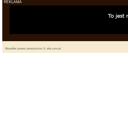
REKLAMA
Wszelkie prawa zastrzeżone ©, irka.com.pl