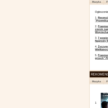
Muzyka
F
Ogłoszeni
1.
Recenzj
"Przemilc
2.
Fragmen
zmrok zap
Wojciecha
3.
7 powi
Nagrody W
4.
Życzym
Wielkanoc
5.
Fragmen
grzech" P
REKOMEN
Muzyka
F
1