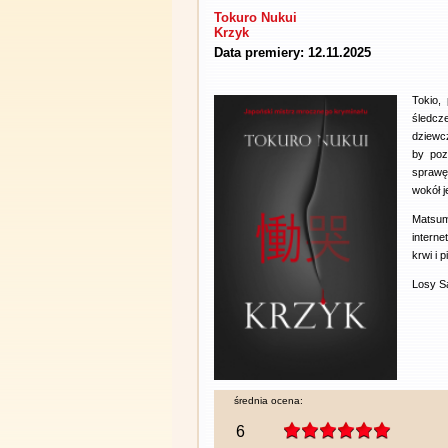
Tokuro Nukui
Krzyk
Data premiery: 12.11.2025
Tokio, 
śledcz
dziewcz
by poz
sprawę
wokół j
Matsum
interne
krwi i 
Losy Sa
średnia ocena:
6