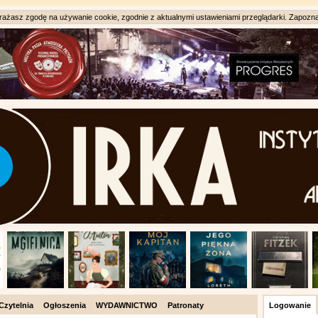
ażasz zgodę na używanie cookie, zgodnie z aktualnymi ustawieniami przeglądarki. Zapozna
Czytelnia
Ogłoszenia
WYDAWNICTWO
Patronaty
Logowanie