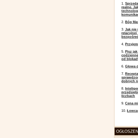
1.
Sprzeda
realne. J
technolog
komunikac
2.
Bóg Ma
3.
Jak nie
relacyjne
bezpośre
4.
Przyje
5.
Pisz ja
codzienneg
od blokad
6.
Głowa d
7.
Recepta
sprawdzo
dobrych 
8.
Intelig
przedsięb
liczbach
9.
Cena mi
10.
Łowca
OGŁOSZEN