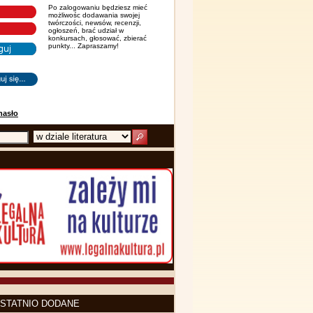
Po zalogowaniu będziesz mieć
możliwośc dodawania swojej
twórczości, newsów, recenzji,
ogłoszeń, brać udział w
konkursach, głosować, zbierać
punkty... Zapraszamy!
hasło
STATNIO DODANE