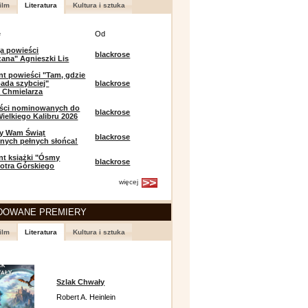
ilm
Literatura
Kultura i sztuka
e
Od
a powieści
blackrose
zana" Agnieszki Lis
t powieści "Tam, gdzie
ada szybciej"
blackrose
 Chmielarza
eści nominowanych do
blackrose
ielkiego Kalibru 2026
y Wam Świąt
blackrose
nych pełnych słońca!
t książki "Ósmy
blackrose
iotra Górskiego
więcej
DOWANE PREMIERY
ilm
Literatura
Kultura i sztuka
Szlak Chwały
Robert A. Heinlein