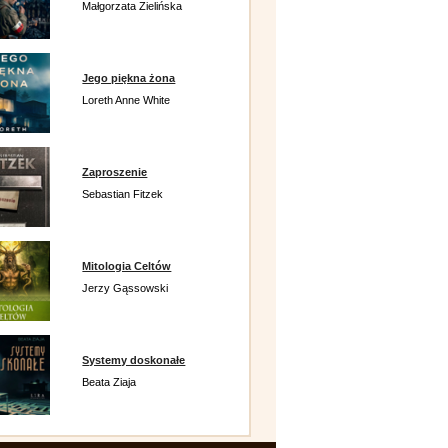
Małgorzata Zielińska
Jego piękna żona
Loreth Anne White
Zaproszenie
Sebastian Fitzek
Mitologia Celtów
Jerzy Gąssowski
Systemy doskonałe
Beata Ziaja