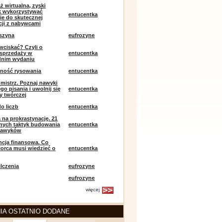
ż wirtualna, zyski
ak wykorzystywać
entucentka
ie do skutecznej
ji z nabywcami
szyna
eufrozyne
 wciskać? Czyli o
j sprzedaży w
entucentka
dnim wydaniu
mność rysowania
entucentka
k mistrz. Poznaj nawyki
o pisania i uwolnij się
entucentka
y twórczej
o liczb
entucentka
 na prokrastynację. 21
nych taktyk budowania
entucentka
nawyków
encja finansowa. Co
iorca musi wiedzieć o
entucentka
lczenia
eufrozyne
eufrozyne
więcej
IA OSTATNIO DODANE