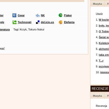
Muzyka
F
Utwór
ter
Gwar
NK
Flaker
1.
W bezkr
gle
Technorati
del.icio.us
Elefanta
2.
było, je
iteratura
Tagi: Krzyk, Tokuro Nukui
3.
O Tobie
4.
Świat w
5.
Kolekcj
ować
6.
alchemi
7.
taka zm
8.
T...r
9.
przyje
10.
impres
RECENZJE
Muzyka
F
Recenzja