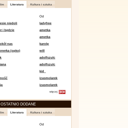
ilm
Literatura
Kultura i sztuka
Od
esie niedoli
ladyfree
st i będzie
ametka
ametka
okół nas
karolp
onerka (opko)
will
k
adolfszulc
iana
adolfszulc
kid_
mność
izasmolarek
ja
izasmolarek
więcej
 OSTATNIO DODANE
ilm
Literatura
Kultura i sztuka
Od