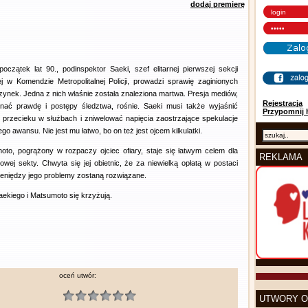
dodaj premierę
początek lat 90., podinspektor Saeki, szef elitarnej pierwszej sekcji
ej w Komendzie Metropolitalnej Policji, prowadzi sprawię zaginionych
ynek. Jedna z nich właśnie została znaleziona martwa. Presja mediów,
Rejestracja
nać prawdę i postępy śledztwa, rośnie. Saeki musi także wyjaśnić
Przypomnij 
 przecieku w służbach i zniwelować napięcia zaostrzające spekulacje
ego awansu. Nie jest mu łatwo, bo on też jest ojcem kilkulatki.
oto, pogrążony w rozpaczy ojciec ofiary, staje się łatwym celem dla
REKLAMA
towej sekty. Chwyta się jej obietnic, że za niewielką opłatą w postaci
pieniędzy jego problemy zostaną rozwiązane.
ekiego i Matsumoto się krzyżują.
oceń utwór:
UTWORY O