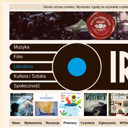
Serwis używa cookies. Wyrażasz zgodę na używanie cookie, 
Muzyka
Film
Literatura
Kultura i Sztuka
Społeczność
News
Wydarzenia
Recenzje
Premiery
Czytelnia
Ogłoszenia
WYD