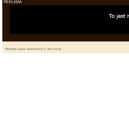
REKLAMA
Wszelkie prawa zastrzeżone ©, irka.com.pl