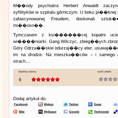
M��ody psychiatra Herbert Anwaldt zac
syfilityków w szpitalu górniczym. U boku pi��knej 
zafascynowanej Freudem, doskonali szt
mi��osn��.
Tymczasem z ksi������cej kopalni uciek
wi����niarki. Gang Wilczyc, zbieg��ych zbrodn
Góry Odrza��skie odurzaj��cy eter, usuwaj��c
im na drodze. Na mieszka��ców – i samego A
strach…
średnia ocena:
oceń utwór:
6
Dodaj artykuł do:
Facebook
Wykop
Twitter
Gwar
Blip
MySpace
Google
Technorati