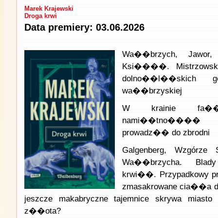
Marek Krajewski
Droga krwi
Data premiery: 03.06.2026
Wa��brzych, Jawor
Ksi����. Mistrzowsk
dolno��l��skich 
wa��brzyskiej
W krainie fa��
nami��tno����
prowadz�� do zbrodni
Galgenberg, Wzgórze 
Wa��brzycha. Blad
krwi��. Przypadkowy p
zmasakrowane cia��a dw
jeszcze makabryczne tajemnice skrywa miasto
z��ota?