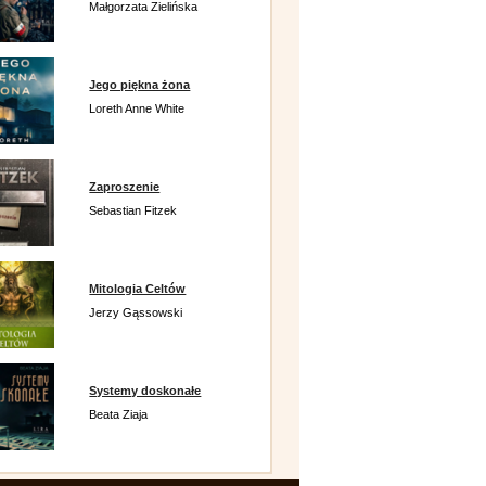
Małgorzata Zielińska
Jego piękna żona
Loreth Anne White
Zaproszenie
Sebastian Fitzek
Mitologia Celtów
Jerzy Gąssowski
Systemy doskonałe
Beata Ziaja