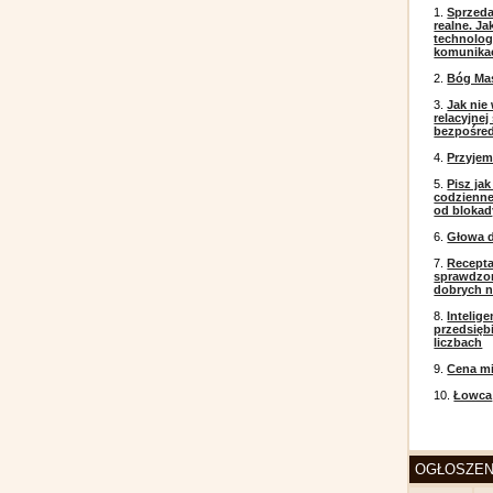
1.
Sprzeda
realne. J
technolog
komunikac
2.
Bóg Ma
3.
Jak nie
relacyjne
bezpośre
4.
Przyje
5.
Pisz ja
codzienneg
od blokad
6.
Głowa d
7.
Recepta
sprawdzo
dobrych 
8.
Intelig
przedsięb
liczbach
9.
Cena mi
10.
Łowca
OGŁOSZEN