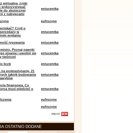
ż wirtualna, zyski
ak wykorzystywać
entucentka
ie do skutecznej
ji z nabywcami
szyna
eufrozyne
 wciskać? Czyli o
j sprzedaży w
entucentka
dnim wydaniu
mność rysowania
entucentka
k mistrz. Poznaj nawyki
o pisania i uwolnij się
entucentka
y twórczej
o liczb
entucentka
 na prokrastynację. 21
nych taktyk budowania
entucentka
nawyków
encja finansowa. Co
iorca musi wiedzieć o
entucentka
lczenia
eufrozyne
eufrozyne
więcej
IA OSTATNIO DODANE