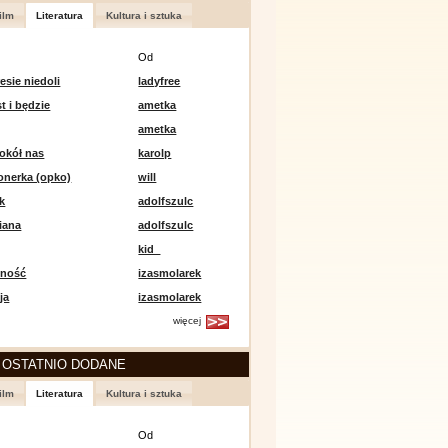
ilm
Literatura
Kultura i sztuka
Od
esie niedoli
ladyfree
st i będzie
ametka
ametka
okół nas
karolp
onerka (opko)
will
k
adolfszulc
iana
adolfszulc
kid_
mność
izasmolarek
ja
izasmolarek
więcej
 OSTATNIO DODANE
ilm
Literatura
Kultura i sztuka
Od