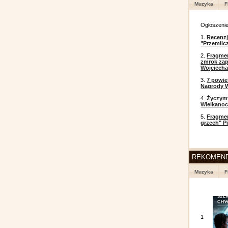
Muzyka
F
Ogłoszeni
1.
Recenzj
"Przemilc
2.
Fragmen
zmrok zap
Wojciecha
3.
7 powi
Nagrody W
4.
Życzym
Wielkanoc
5.
Fragmen
grzech" P
REKOMEN
Muzyka
F
1