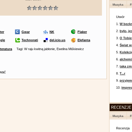
Muzyka
F
Utwór
1.
W bezkr
2.
było, je
ter
Gwar
NK
Flaker
3.
O Tobie
gle
Technorati
del.icio.us
Elefanta
4.
Świat w
iteratura
Tagi: W raju kwitną jabłonie, Ewelina Miśkiewicz
5.
Kolekcj
6.
alchemi
7.
taka zm
ować
8.
T...r
9.
przyje
10.
impres
RECENZJE
Muzyka
F
Recenzja