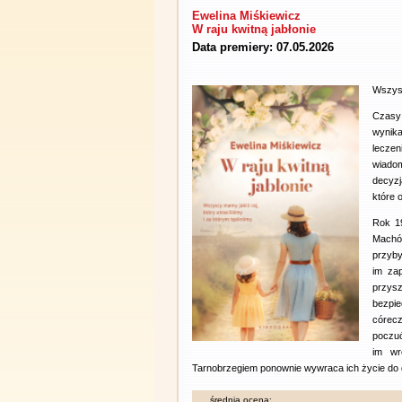
Ewelina Miśkiewicz
W raju kwitną jabłonie
Data premiery: 07.05.2026
Wszysc
Czasy 
wynika
leczen
wiado
decyzj
które o
Rok 1
Machó
przyby
im zap
przys
bezpi
córec
poczuć
im wr
Tarnobrzegiem ponownie wywraca ich życie do 
średnia ocena: