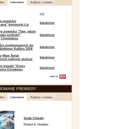
ilm
Literatura
Kultura i sztuka
e
Od
a powieści
blackrose
zana" Agnieszki Lis
t powieści "Tam, gdzie
ada szybciej"
blackrose
 Chmielarza
eści nominowanych do
blackrose
ielkiego Kalibru 2026
y Wam Świąt
blackrose
nych pełnych słońca!
t książki "Ósmy
blackrose
iotra Górskiego
więcej
DOWANE PREMIERY
ilm
Literatura
Kultura i sztuka
Szlak Chwały
Robert A. Heinlein