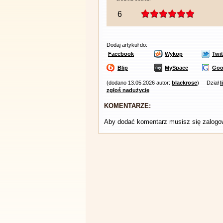
6
Dodaj artykuł do:
Facebook
Wykop
Twit
Blip
MySpace
Goo
(dodano 13.05.2026 autor:
blackrose
)
Dział
l
zgłoś nadużycie
KOMENTARZE:
Aby dodać komentarz musisz się zalog