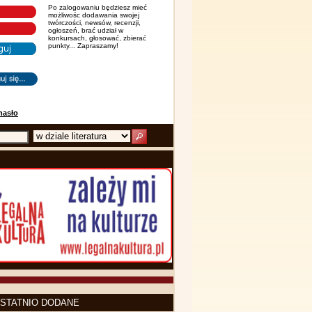
Po zalogowaniu będziesz mieć
możliwośc dodawania swojej
twórczości, newsów, recenzji,
ogłoszeń, brać udział w
konkursach, głosować, zbierać
punkty... Zapraszamy!
hasło
STATNIO DODANE