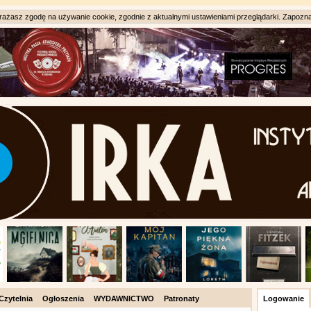
ażasz zgodę na używanie cookie, zgodnie z aktualnymi ustawieniami przeglądarki. Zapozna
Czytelnia
Ogłoszenia
WYDAWNICTWO
Patronaty
Logowanie