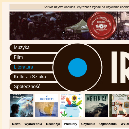
Serwis używa cookies. Wyrażasz zgodę na używanie cookie, 
Muzyka
Film
Literatura
Kultura i Sztuka
Społeczność
News
Wydarzenia
Recenzje
Premiery
Czytelnia
Ogłoszenia
WYD