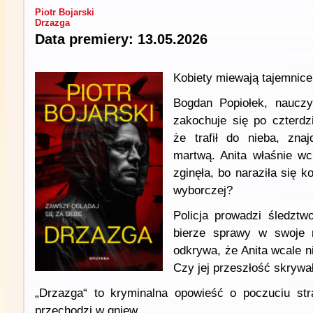
Piotr Bojarski
Drzazga
Data premiery: 13.05.2026
Kobiety miewają tajemnice,
Bogdan Popiołek, nauczyc
zakochuje się po czterdzi
że trafił do nieba, zna
martwą. Anita właśnie wc
zginęła, bo naraziła się 
wyborczej?
Policja prowadzi śledztw
bierze sprawy w swoje 
odkrywa, że Anita wcale ni
Czy jej przeszłość skrywa
„Drzazga“ to kryminalna opowieść o poczuciu stra
przechodzi w gniew.