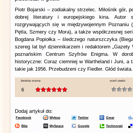
Piotr Bojarski – zodiakalny strzelec. Miłośnik gór, 
dobrej literatury i europejskiego kina. Autor s
rozgrywających się w międzywojennym Poznaniu (
Pętla, Szmery czy Mora), a także współczesnej seri
Bogdana Popiołka – śledczego naturszczyka (Biega
szereg lat był dziennikarzem i redaktorem „Gazety 
poznańskim Centrum Szyfrów Enigma. W dorobk
historyczne: Coraz ciemniej w Wartheland i Juni, a t
takie jak 1956. Przebudzeni czy Fiedler. Głód świata.
średnia ocena:
oceń utwór:
6
Dodaj artykuł do:
Facebook
Wykop
Twitter
Gwar
Blip
MySpace
Google
Technorati