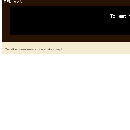
REKLAMA
Wszelkie prawa zastrzeżone ©, irka.com.pl