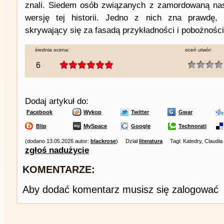
znali. Siedem osób związanych z zamordowaną nas
wersję tej historii. Jedno z nich zna prawdę,
skrywający się za fasadą przykładności i pobożności
średnia ocena:
oceń utwór:
6
Dodaj artykuł do:
Facebook
Wykop
Twitter
Gwar
Blip
MySpace
Google
Technorati
(dodano 13.05.2026 autor:
blackrose
)
Dział
literatura
Tagi: Katedry, Claudia
zgłoś nadużycie
KOMENTARZE:
Aby dodać komentarz musisz się zalogować