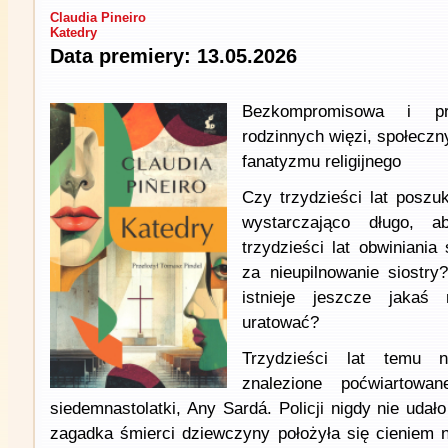
Claudia Pineiro
Katedry
Data premiery: 13.05.2026
Bezkompromisowa i prz
rodzinnych więzi, społeczn
fanatyzmu religijnego
Czy trzydzieści lat poszu
wystarczająco długo, 
trzydzieści lat obwiniania
za nieupilnowanie siostry?
istnieje jeszcze jakaś
uratować?
Trzydzieści lat temu n
znalezione poćwiartowa
siedemnastolatki, Any Sardá. Policji nigdy nie udał
zagadka śmierci dziewczyny położyła się cieniem n