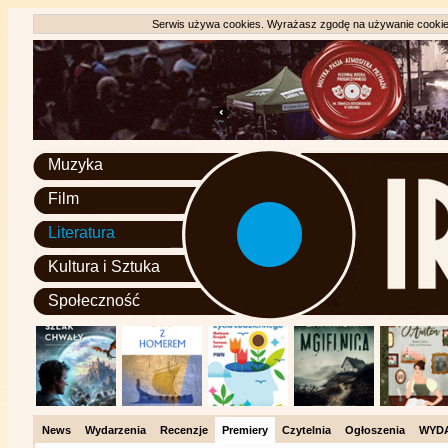
Serwis używa cookies. Wyrażasz zgodę na używanie cookie, 
Muzyka
Film
Literatura
Kultura i Sztuka
Społeczność
News
Wydarzenia
Recenzje
Premiery
Czytelnia
Ogłoszenia
WYD