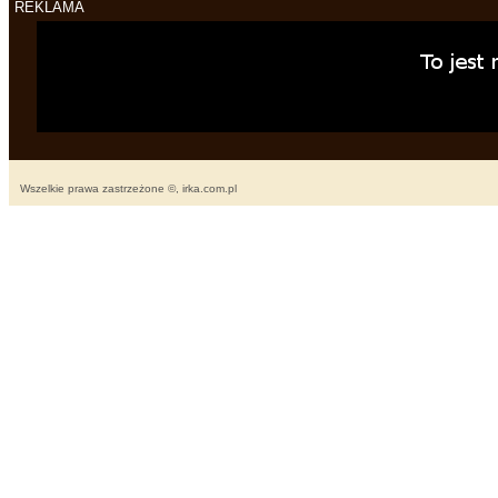
REKLAMA
Wszelkie prawa zastrzeżone ©, irka.com.pl