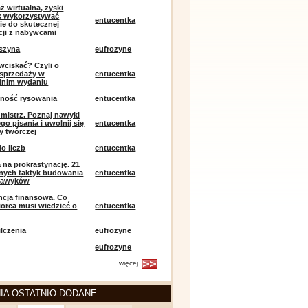
ż wirtualna, zyski
ak wykorzystywać
entucentka
ie do skutecznej
ji z nabywcami
szyna
eufrozyne
 wciskać? Czyli o
j sprzedaży w
entucentka
dnim wydaniu
mność rysowania
entucentka
k mistrz. Poznaj nawyki
o pisania i uwolnij się
entucentka
y twórczej
o liczb
entucentka
 na prokrastynację. 21
nych taktyk budowania
entucentka
nawyków
encja finansowa. Co
iorca musi wiedzieć o
entucentka
lczenia
eufrozyne
eufrozyne
więcej
IA OSTATNIO DODANE