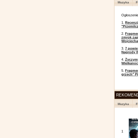
Muzyka
F
Ogłoszeni
1.
Recenzj
"Przemilc
2.
Fragmen
zmrok zap
Wojciecha
3.
7 powi
Nagrody W
4.
Życzym
Wielkanoc
5.
Fragmen
grzech" P
REKOMEN
Muzyka
F
1