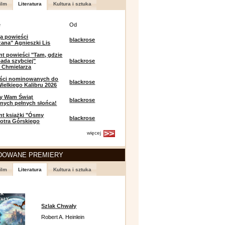
ilm
Literatura
Kultura i sztuka
e
Od
a powieści
blackrose
zana" Agnieszki Lis
t powieści "Tam, gdzie
ada szybciej"
blackrose
 Chmielarza
eści nominowanych do
blackrose
ielkiego Kalibru 2026
y Wam Świąt
blackrose
nych pełnych słońca!
t książki "Ósmy
blackrose
iotra Górskiego
więcej
DOWANE PREMIERY
ilm
Literatura
Kultura i sztuka
Szlak Chwały
Robert A. Heinlein