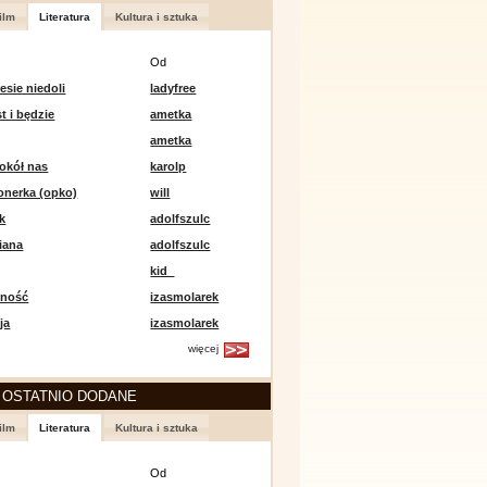
ilm
Literatura
Kultura i sztuka
Od
esie niedoli
ladyfree
st i będzie
ametka
ametka
okół nas
karolp
onerka (opko)
will
k
adolfszulc
iana
adolfszulc
kid_
mność
izasmolarek
ja
izasmolarek
więcej
 OSTATNIO DODANE
ilm
Literatura
Kultura i sztuka
Od