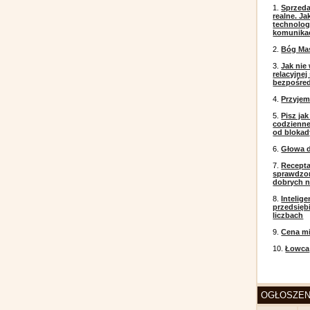
1.
Sprzeda
realne. J
technolog
komunikac
2.
Bóg Ma
3.
Jak nie
relacyjne
bezpośre
4.
Przyje
5.
Pisz ja
codzienneg
od blokad
6.
Głowa d
7.
Recepta
sprawdzo
dobrych 
8.
Intelig
przedsięb
liczbach
9.
Cena mi
10.
Łowca
OGŁOSZEN