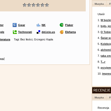
Muzyka
F
Utwór
1.
W bezkr
ter
Gwar
NK
Flaker
2.
było, je
gle
Technorati
del.icio.us
Elefanta
3.
O Tobie
4.
Świat w
iteratura
Tagi: Bez litości, Grzegorz Kapla
5.
Kolekcj
6.
alchemi
7.
taka zm
ować
8.
T...r
9.
przyje
10.
impres
RECENZJE
Muzyka
F
Recenzja