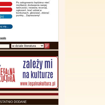
Po zalogowaniu będziesz mieć
możliwośc dodawania swojej
twórczości, newsów, recenzji,
ogłoszeń, brać udział w
konkursach, głosować, zbierać
punkty... Zapraszamy!
hasło
STATNIO DODANE