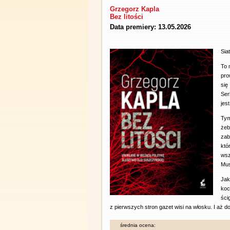
Grzegorz Kapla
Bez litości
Data premiery: 13.05.2026
Sia
To 
pro
się
Ser
jes
Tym
że
zab
któ
wsz
Mus
Jak
koc
ści
z pierwszych stron gazet wisi na włosku. I aż d
średnia ocena: