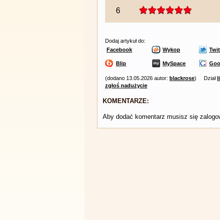
6
Dodaj artykuł do:
Facebook
Wykop
Twit
Blip
MySpace
Goo
(dodano 13.05.2026 autor:
blackrose
)
Dział
l
zgłoś nadużycie
KOMENTARZE:
Aby dodać komentarz musisz się zalog