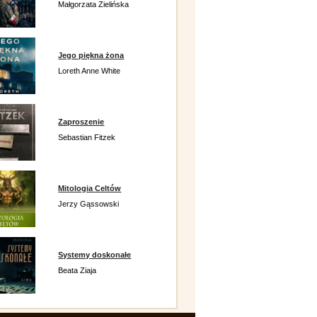
Małgorzata Zielińska
Jego piękna żona
Loreth Anne White
Zaproszenie
Sebastian Fitzek
Mitologia Celtów
Jerzy Gąssowski
Systemy doskonałe
Beata Ziaja