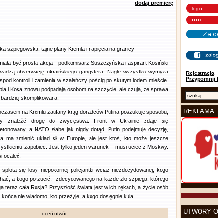
dodaj premierę
tka szpiegowska, tajne plany Kremla i napięcia na granicy
miała być prosta akcja – podkomisarz Suszczyńska i aspirant Kosiński
wadzą obserwację ukraińskiego gangstera. Nagle wszystko wymyka
Rejestracja
Przypomnij 
 spod kontroli i zamienia w szaleńczy pościg po skutym lodem mieście.
bia i Kosa znowu podpadają osobom na szczycie, ale czują, że sprawa
t bardziej skomplikowana.
REKLAMA
czasem na Kremlu zaufany krąg doradców Putina poszukuje sposobu,
by znaleźć drogę do zwycięstwa. Front w Ukrainie zdaje się
etonowany, a NATO słabe jak nigdy dotąd. Putin podejmuje decyzję,
ra ma zmienić układ sił w Europie, ale jest ktoś, kto może jeszcze
ystkiemu zapobiec. Jest tylko jeden warunek – musi uciec z Moskwy.
i ocaleć.
 splotą się losy niepokornej policjantki wciąż niezdecydowanej, kogo
hać, a kogo porzucić, i zdecydowanego na każde zło szpiega, którego
ga teraz cała Rosja? Przyszłość świata jest w ich rękach, a życie osób
o końca nie wiadomo, kto przeżyje, a kogo dosięgnie kula.
UTWORY O
oceń utwór: