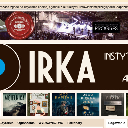
ażasz zgodę na używanie cookie, zgodnie z aktualnymi ustawieniami przeglądarki. Zapozna
Czytelnia
Ogłoszenia
WYDAWNICTWO
Patronaty
Logowanie