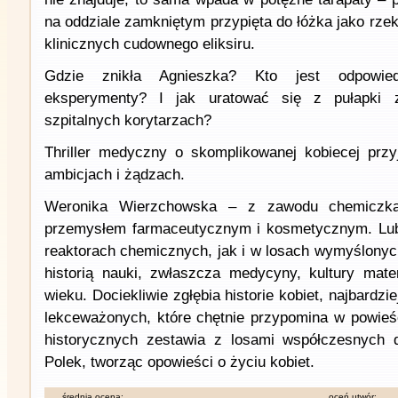
na oddziale zamkniętym przypięta do łóżka jako rze
klinicznych cudownego eliksiru.
Gdzie znikła Agnieszka? Kto jest odpowied
eksperymenty? I jak uratować się z pułapki z
szpitalnych korytarzach?
Thriller medyczny o skomplikowanej kobiecej przy
ambicjach i żądzach.
Weronika Wierzchowska – z zawodu chemiczka
przemysłem farmaceutycznym i kosmetycznym. Lu
reaktorach chemicznych, jak i w losach wymyślonych
historią nauki, zwłaszcza medycyny, kultury mater
wieku. Dociekliwie zgłębia historie kobiet, najbardz
lekceważonych, które chętnie przypomina w powieśc
historycznych zestawia z losami współczesnych d
Polek, tworząc opowieści o życiu kobiet.
średnia ocena:
oceń utwór: