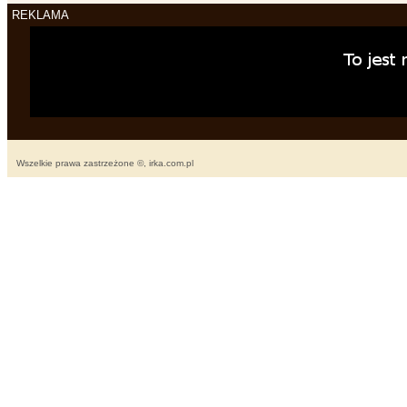
REKLAMA
Wszelkie prawa zastrzeżone ©, irka.com.pl