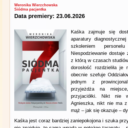
Weronika Wierzchowska
Siódma pacjentka
Data premiery: 23.06.2026
Kaśka zajmuje się dosta
aparatury diagnostycznej
szkoleniem persone
Niespodziewanie dostaje z
z którą w czasach studiów
dorosłość rozdzieliła je 
obecnie szefuje Oddziało
jednym z prowincjonal
przyjeżdża na miejsce
przyjaciółki. Nikt ni
Agnieszka, nikt nie ma z 
mąż – jak się okazuje – dy
Kaśka jest coraz bardziej zaniepokojona i szuka przyj
nie znajduje, to sama wpada w potężne tarapaty – 