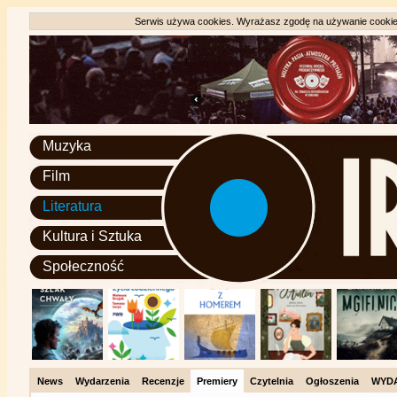
Serwis używa cookies. Wyrażasz zgodę na używanie cookie, 
Muzyka
Film
Literatura
Kultura i Sztuka
Społeczność
News
Wydarzenia
Recenzje
Premiery
Czytelnia
Ogłoszenia
WYD