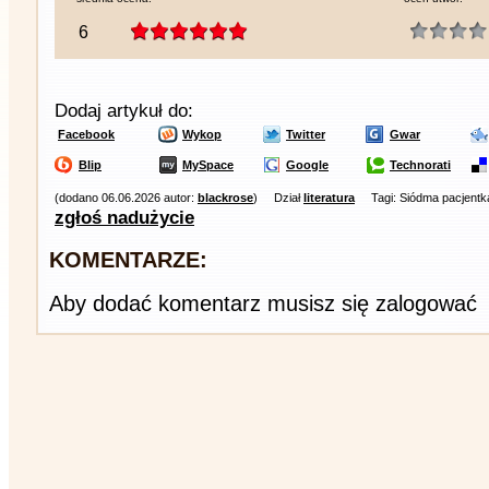
6
Dodaj artykuł do:
Facebook
Wykop
Twitter
Gwar
Blip
MySpace
Google
Technorati
(dodano 06.06.2026 autor:
blackrose
)
Dział
literatura
Tagi: Siódma pacjent
zgłoś nadużycie
KOMENTARZE:
Aby dodać komentarz musisz się zalogować