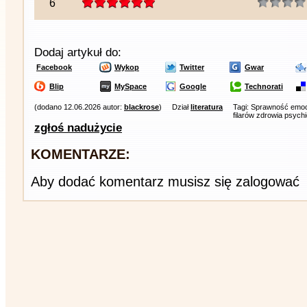
6
Dodaj artykuł do:
Facebook
Wykop
Twitter
Gwar
Blip
MySpace
Google
Technorati
(dodano 12.06.2026 autor:
blackrose
)
Dział
literatura
Tagi: Sprawność emoc
filarów zdrowia psychi
zgłoś nadużycie
KOMENTARZE:
Aby dodać komentarz musisz się zalogować