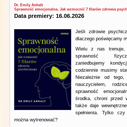
Dr. Emily Anhalt
Sprawność emocjonalna. Jak wzmocnić 7 filarów zdrowia psyc
Data premiery: 16.06.2026
Jeśli zdrowie psychic
dlaczego poświęcamy m
Wielu z nas trenuje,
sprawność fizycz
zaniedbujemy kondyc
codziennie musimy sta
Niezależnie od tego,
nauczycielem, rodzi
sprawność emocjona
środka, chroni przed 
także daje wewnętrzne 
spełnienia. Tylko czy
można wytrenować?