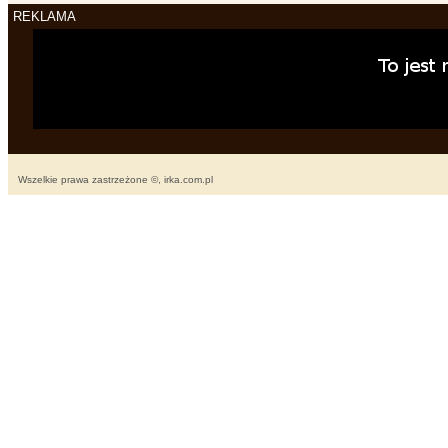
REKLAMA
Wszelkie prawa zastrzeżone ©, irka.com.pl