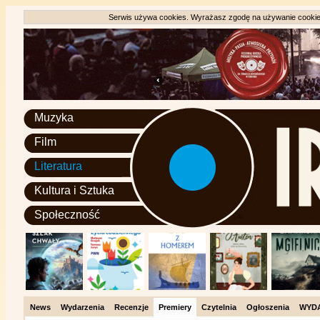
Serwis używa cookies. Wyrażasz zgodę na używanie cookie, 
Muzyka
Film
Literatura
Kultura i Sztuka
Społeczność
News
Wydarzenia
Recenzje
Premiery
Czytelnia
Ogłoszenia
WYD