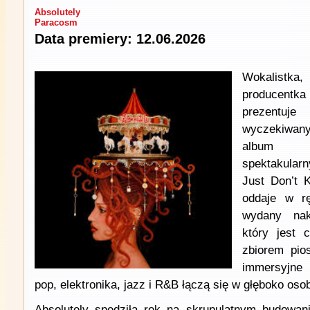
Absolutely
Paracosm
Data premiery: 12.06.2026
Wokalistk
producentka 
prezentuj
wyczekiwany
album „
spektakular
Just Don’t 
oddaje w rę
wydany nak
który jest 
zbiorem pio
immersyjne
pop, elektronika, jazz i R&B łączą się w głęboko oso
Absolutely spędziła rok na skrupulatnym budowan