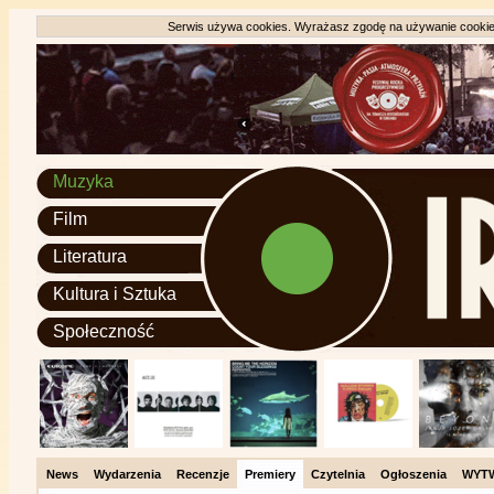
Serwis używa cookies. Wyrażasz zgodę na używanie cookie, 
Muzyka
Film
Literatura
Kultura i Sztuka
Społeczność
News
Wydarzenia
Recenzje
Premiery
Czytelnia
Ogłoszenia
WYT