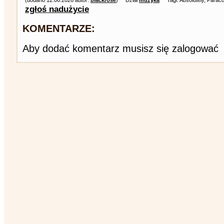
(dodano 12.06.2026 autor:
blackrose
)
Dział
muzyka
Tagi: Absolutely, Para
zgłoś nadużycie
KOMENTARZE:
Aby dodać komentarz musisz się zalogować