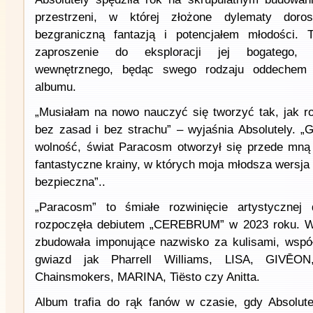
przestrzeni, w której złożone dylematy doro
bezgraniczną fantazją i potencjałem młodości. 
zaproszenie do eksploracji jej bogatego, 
wewnętrznego, będąc swego rodzaju oddechem 
albumu.
„Musiałam na nowo nauczyć się tworzyć tak, jak ro
bez zasad i bez strachu” – wyjaśnia Absolutely. „
wolność, świat Paracosm otworzył się przede mną 
fantastyczne krainy, w których moja młodsza wersja 
bezpieczna”..
„Paracosm” to śmiałe rozwinięcie artystycznej d
rozpoczęła debiutem „CEREBRUM” w 2023 roku. W
zbudowała imponujące nazwisko za kulisami, współ
gwiazd jak Pharrell Williams, LISA, GIVĒO
Chainsmokers, MARINA, Tiësto czy Anitta.
Album trafia do rąk fanów w czasie, gdy Absolute