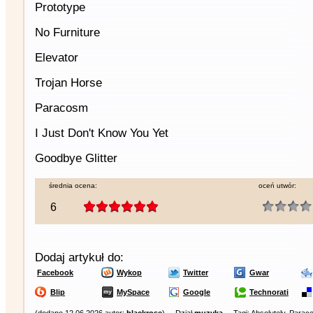
Prototype
No Furniture
Elevator
Trojan Horse
Paracosm
I Just Don't Know You Yet
Goodbye Glitter
średnia ocena:
oceń utwór:
6
Dodaj artykuł do:
Facebook
Wykop
Twitter
Gwar
Blip
MySpace
Google
Technorati