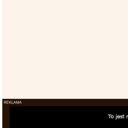
REKLAMA