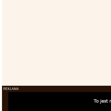
REKLAMA