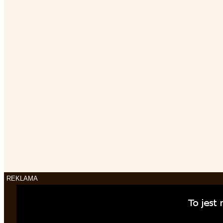
REKLAMA