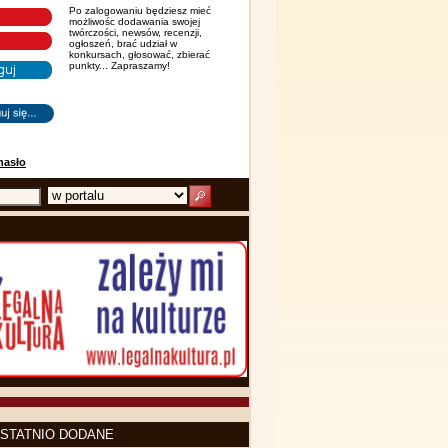
Po zalogowaniu będziesz mieć
możliwośc dodawania swojej
twórczości, newsów, recenzji,
ogłoszeń, brać udział w
konkursach, głosować, zbierać
punkty... Zapraszamy!
hasło
STATNIO DODANE