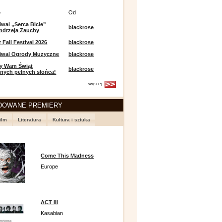
e
Od
iwal „Serca Bicie”
blackrose
ndrzeja Zauchy
Fall Festival 2026
blackrose
tiwal Ogrody Muzyczne
blackrose
y Wam Świąt
blackrose
nych pełnych słońca!
więcej
DOWANE PREMIERY
ilm
Literatura
Kultura i sztuka
Come This Madness
Europe
ACT III
Kasabian