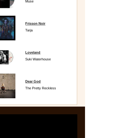
Muse
Frisson Noir
Tarja
Loveland
Suki Waterhouse
Dear God
The Pretty Reckless