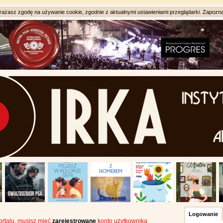
ażasz zgodę na używanie cookie, zgodnie z aktualnymi ustawieniami przeglądarki. Zapozna
Logowanie
portalu, musisz mieć
zarejestrowane
konto użytkownika