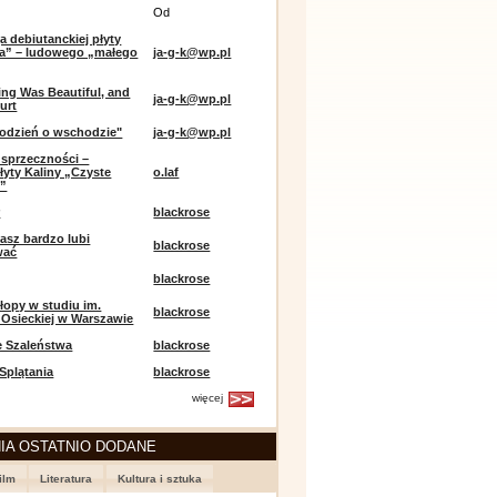
Od
a debiutanckiej płyty
lia” – ludowego „małego
ja-g-k@wp.pl
ing Was Beautiful, and
ja-g-k@wp.pl
urt
odzień o wschodzie"
ja-g-k@wp.pl
sprzeczności –
łyty Kaliny „Czyste
o.laf
e”
r
blackrose
asz bardzo lubi
blackrose
wać
blackrose
opy w studiu im.
blackrose
 Osieckiej w Warszawie
e Szaleństwa
blackrose
 Splątania
blackrose
więcej
IA OSTATNIO DODANE
ilm
Literatura
Kultura i sztuka