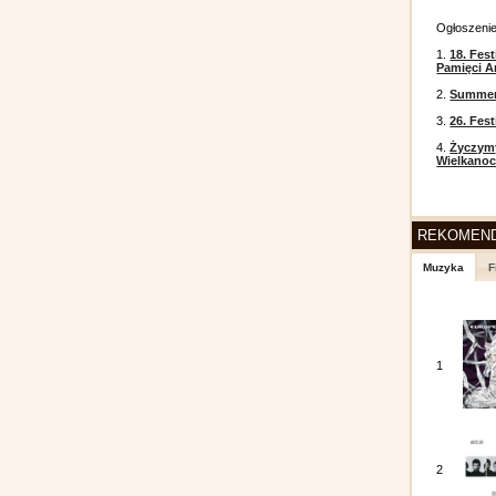
Ogłoszeni
1.
18. Fest
Pamięci A
2.
Summer 
3.
26. Fes
4.
Życzym
Wielkanoc
REKOMEN
Muzyka
F
1
2