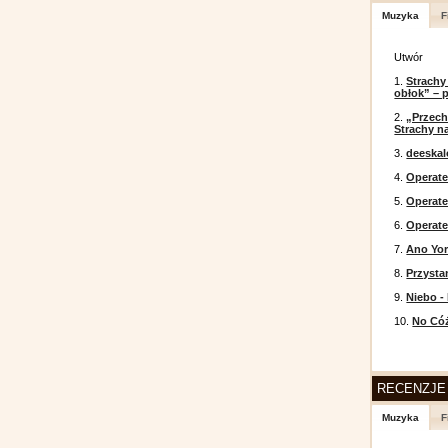
Muzyka
F
Utwór
1.
Strachy
obłok” – 
2.
„Przech
Strachy na
3.
deeska
4.
Operate
5.
Operat
6.
Operate
7.
Ano Yor
8.
Przysta
9.
Niebo -
10.
No Cóż
RECENZJE
Muzyka
F