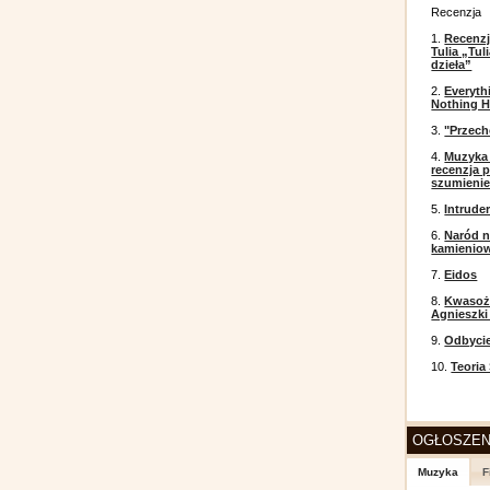
Recenzja
1.
Recenzj
Tulia „Tu
dzieła”
2.
Everyth
Nothing H
3.
"Przech
4.
Muzyka 
recenzja p
szumieni
5.
Intrude
6.
Naród n
kamienio
7.
Eidos
8.
Kwasożł
Agnieszki
9.
Odbyci
10.
Teoria
OGŁOSZEN
Muzyka
F