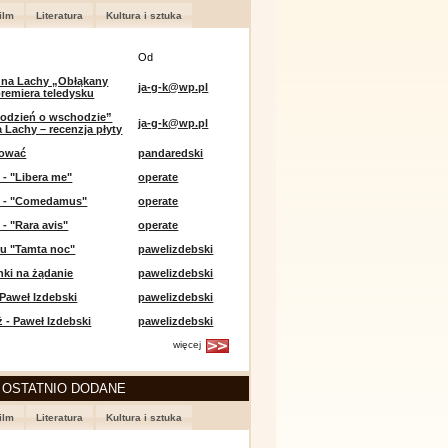
ilm
Literatura
Kultura i sztuka
Od
 na Lachy „Obłąkany
ja-g-k@wp.pl
premiera teledysku
odzień o wschodzie”
ja-g-k@wp.pl
 Lachy – recenzja płyty
lować
pandaredski
 - "Libera me"
operate
e - "Comedamus"
operate
 - "Rara avis"
operate
u "Tamta noc"
pawelizdebski
nki na żądanie
pawelizdebski
 Paweł Izdebski
pawelizdebski
 - Paweł Izdebski
pawelizdebski
więcej
 OSTATNIO DODANE
ilm
Literatura
Kultura i sztuka