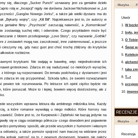
emy się, dlaczego „Sucker Punch” uznawany jest za genialne dzieło
Muzyka
F
prio rolą w „Incepcji” nigdy nie dorówna Jackowi Nicholsonowi w „Lot
yczności „Gangów Nowego Jorku”, a także jak wielki dystans ma do
Utwór
ak „Bękarty wojny”, czy „Kill Bill”. Najciekawsze jest to, że autorzy w
za genialne filmy- „Psychozie” zarzucają naiwność, a „Komornikowi”
1.
W bezkr
 nie zostawiają suchej nitki, i odwrotnie. Czego przykładem może być
2.
było, je
ieszanie z błotem przebojowego „Love Story”, czy nazwanie „Gothiki”
3.
O Tobie
które z zestawień mogą nas zaszokować, inne zainteresować, a jeszcze
i cieszymy się, gdy nasz gust jest choć trochę zbliżony do krytyków
4.
Świat w
całkowicie rozbieżne.
5.
Kolekcj
prawnymi krytykami. Nie owijają w bawełnę, więc niejednokrotnie ich
6.
alchemi
 i nawet groteskowo. Zdarza im się nadużywać co niektórych wyrazów,
7.
taka zm
, z którego są rozpoznawani. Do tematu podchodzą z dystansem i jest
8.
T...r
czym zdarza im się przypominać. Szkoda tylko, że swoimi rozważaniami
wi pewien tok rozumowania. Po lekturze ich opinii ciężko będzie nie
9.
przyje
 które poruszali. Może to i lepiej, bowiem więcej dostrzeżemy, ale z
10.
impres
sko.
zede wszystkim wprawna lektura dla ambitnego miłośnika kina. Każdy
cią, a które romanse wywołają u niego mdłości. Które horrory nas
RECENZJE
wieść. Dobre jest to, że Kurpiewski i Ziębiński nie bazują jedynie na
jawiły się w ciągu ostatniego półrocza- czego dowodem jest pojawienie
Muzyka
F
 bardzo pomysłowy sposób, ale przede wszystkim z humorem i własnym
która odświeży, a także pomoże spojrzeć nam inaczej na widziane przez
Recenzja
Trzeba jednak patrzeć na to z pewnym dystansem, bowiem nie należy