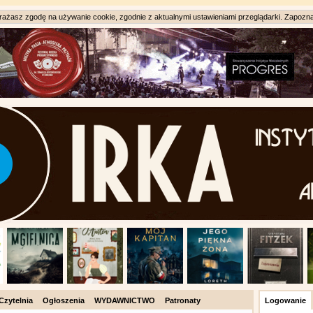
ażasz zgodę na używanie cookie, zgodnie z aktualnymi ustawieniami przeglądarki. Zapozna
Czytelnia
Ogłoszenia
WYDAWNICTWO
Patronaty
Logowanie