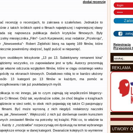
dodaj recenzję
sać recenzję o recenzjach, to zakrawa o szaleństwo. Jednakże to
śnie z takich krótkich opinii o filmach największej i najmniejszej sławy
łada się najnowsza publikacja dwóch krytyków filmowych. Były
zelny miesięcznika „Film”- Lech Kurpiewski, oraz redaktor „Przekroju”,
y „Newsweeka”- Robert Ziębiński biorą na tapetę 169 filmów, które
Rejestracja
Przypomnij 
niecznie powinniśmy obejrzeć, bądź puścić w niepamięć.
tym osobliwym leksykonie „13 po 13. Subiektywny remanent kina”
ajdziemy wszystko, co zapowiadane jest w tytlu. Autorzy prezentują
REKLAMA
oje własne odczucia względem filmów, które w ciągu ostatniego wieku
gościły na ekranach kinowych. Dodatkowo robią to w bardzo ułożony
osób- 13 kategorii po 13 filmów w każdym, ma pomóc w
orządkowaniu i tak już poukładanych myśli.
blikacja to nic innego, jak to czym zajmują się współcześni blogerzy-
kże Ci filmowi. Otóż tak, wyobraźcie sobie, że choć blogów o książkach
jdziecie w sieci setki, to obok nich pojawiają się także Ci pasjonujący
ę filmami. Być może wyrosną z nich niegdyś redaktorzy naczelni
nów, jak „Newsweek”. Większość z nich już dorównuje swoim kunsztem
wnych zestawień filmów na potrzeby tej książki. Póki co, to właśnie ta
. Każdy z „rozdziałów” rozpoczynają oni dyskusją na temat wybranego
UTWORY O
h największe emocje w danej kategorii. Dwanaście kolejnych to wymienne