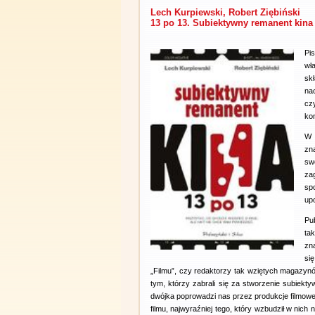
Lech Kurpiewski, Robert Ziębiński
13 po 13. Subiektywny remanent kina
Pi
wła
sk
nac
cz
ko
W 
zn
sw
za
sp
up
Pu
ta
zna
si
„Filmu”, czy redaktorzy tak wziętych magazy
tym, którzy zabrali się za stworzenie subiekty
dwójka poprowadzi nas przez produkcje filmowe
filmu, najwyraźniej tego, który wzbudził w nic