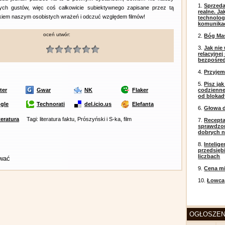
1.
Sprzeda
nych gustów, więc coś całkowicie subiektywnego zapisane przez tą
realne. J
kiem naszym osobistych wrażeń i odczuć względem filmów!
technolog
komunikac
oceń utwór:
2.
Bóg Ma
3.
Jak nie
relacyjne
bezpośre
4.
Przyje
5.
Pisz ja
ter
Gwar
NK
Flaker
codzienneg
od blokad
gle
Technorati
del.icio.us
Elefanta
6.
Głowa d
iteratura
Tagi: literatura faktu, Prószyński i S-ka, film
7.
Recepta
sprawdzo
dobrych 
8.
Intelig
przedsięb
liczbach
ować
9.
Cena mi
10.
Łowca
OGŁOSZEN