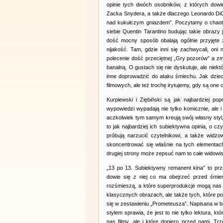
opinie tych dwóch osobników, z których dowi
Zacka Snydera, a także dlaczego Leonardo DiCa
nad kukułczym gniazdem”. Poczytamy o chaot
siebie Quentin Tarantino budując takie obrazy j
dość mocny sposób obalają ogólnie przyjęte 
nijakość. Tam, gdzie inni się zachwycali, oni
polecenie dość przeciętnej „Gry pozorów” a zm
banalną. O gustach się nie dyskutuje, ale nie
inne doprowadzić do ataku śmiechu. Jak dziec
filmowych, ale też trochę irytujemy, gdy są one 
Kurpiewski i Ziębiński są jak najbardziej po
wypowiedzi wypadają nie tylko komicznie, ale
aczkolwiek tym samym kreują swój własny styl
to jak najbardziej ich subiektywna opinia, o 
próbują narzucić czytelnikowi, a także widzo
skoncentrować się właśnie na tych elementach,
drugiej strony może zepsuć nam to całe widowi
„13 po 13. Subiektywny remanent kina” to pr
dowie się z niej co ma obejrzeć przed śmier
rozśmieszą, a które superprodukcje mogą nas za
klasycznych obrazach, ale także tych, które po
się w zestawieniu „Prometeusza”. Napisana w
stylem sprawia, że jest to nie tylko lektura, 
nas filmy, ale i które dopiero przed nami. 