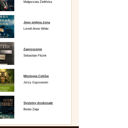
Małgorzata Zielińska
Jego piękna żona
Loreth Anne White
Zaproszenie
Sebastian Fitzek
Mitologia Celtów
Jerzy Gąssowski
Systemy doskonałe
Beata Ziaja