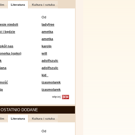
ilm
Literatura
Kultura i sztuka
Od
esie niedoli
ladyfree
st i będzie
ametka
ametka
okół nas
karolp
onerka (opko)
will
k
adolfszulc
iana
adolfszulc
kid_
mność
izasmolarek
ja
izasmolarek
więcej
 OSTATNIO DODANE
ilm
Literatura
Kultura i sztuka
Od