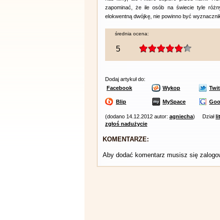
zapominać, że ile osób na świecie tyle róż
elokwentną dwójkę, nie powinno być wyznaczni
średnia ocena:
5
Dodaj artykuł do:
Facebook
Wykop
Twit
Blip
MySpace
Goo
(dodano 14.12.2012 autor:
agniecha
)
Dział
l
zgłoś nadużycie
KOMENTARZE:
Aby dodać komentarz musisz się zalog