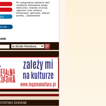
Po zalogowaniu będziesz mieć
możliwośc dodawania swojej
twórczości, newsów, recenzji,
ogłoszeń, brać udział w
konkursach, głosować, zbierać
punkty... Zapraszamy!
hasło
STATNIO DODANE