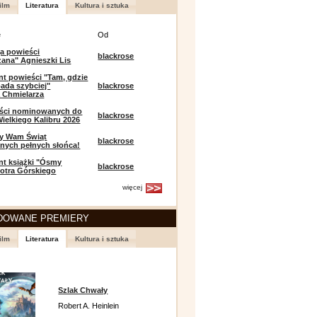
ilm
Literatura
Kultura i sztuka
e
Od
a powieści
blackrose
zana" Agnieszki Lis
t powieści "Tam, gdzie
ada szybciej"
blackrose
 Chmielarza
eści nominowanych do
blackrose
ielkiego Kalibru 2026
y Wam Świąt
blackrose
nych pełnych słońca!
t książki "Ósmy
blackrose
iotra Górskiego
więcej
DOWANE PREMIERY
ilm
Literatura
Kultura i sztuka
Szlak Chwały
Robert A. Heinlein