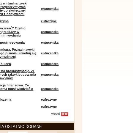
ż wirtualna, zyski
ak wykorzystywać
entucentka
ie do skutecznej
ji z nabywcami
szyna
eufrozyne
 wciskać? Czyli o
j sprzedaży w
entucentka
dnim wydaniu
mność rysowania
entucentka
k mistrz. Poznaj nawyki
o pisania i uwolnij się
entucentka
y twórczej
o liczb
entucentka
 na prokrastynację. 21
nych taktyk budowania
entucentka
nawyków
encja finansowa. Co
iorca musi wiedzieć o
entucentka
lczenia
eufrozyne
eufrozyne
więcej
IA OSTATNIO DODANE