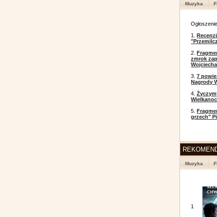
Muzyka
F
Ogłoszeni
1.
Recenzj
"Przemilc
2.
Fragmen
zmrok zap
Wojciecha
3.
7 powi
Nagrody W
4.
Życzym
Wielkanoc
5.
Fragmen
grzech" P
REKOMEN
Muzyka
F
1