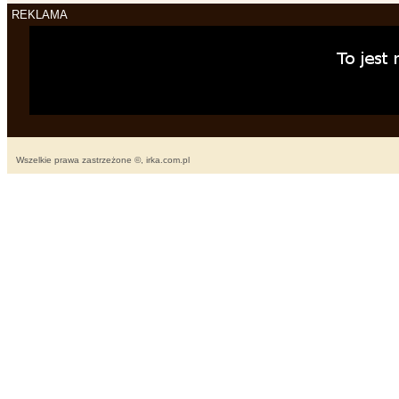
REKLAMA
Wszelkie prawa zastrzeżone ©, irka.com.pl