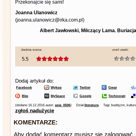
Przekonajcie się sami!
Joanna Ulanowicz
(joanna.ulanowicz@irka.com.pl)
Albert Jawłowski, Milczący Lama. Buriacj
średnia ocena:
oceń utwór:
5.5
Dodaj artykuł do:
Facebook
Wykop
Twitter
Gwar
Blip
MySpace
Google
Technorati
(dodano 16.12.2016 autor:
asia_0506
)
Dział
literatura
Tagi: buddyzm, kultura
zgłoś nadużycie
KOMENTARZE:
Aby dodać komentarz musisz się zalogować