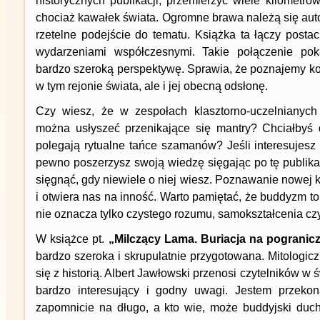
historycznych publikacji, przemierzyć wiele kilometró
chociaż kawałek świata. Ogromne brawa należą się aut
rzetelne podejście do tematu. Książka ta łączy postaci
wydarzeniami współczesnymi. Takie połączenie pok
bardzo szeroką perspektywę. Sprawia, że poznajemy kor
w tym rejonie świata, ale i jej obecną odsłonę.
Czy wiesz, że w zespołach klasztorno-uczelnianych
można usłyszeć przenikające się mantry? Chciałbyś 
polegają rytualne tańce szamanów? Jeśli interesujesz 
pewno poszerzysz swoją wiedzę sięgając po tę publika
sięgnąć, gdy niewiele o niej wiesz. Poznawanie nowej k
i otwiera nas na inność. Warto pamiętać, że buddyzm to
nie oznacza tylko czystego rozumu, samokształcenia c
W książce pt.
„Milczący Lama. Buriacja na pogranic
bardzo szeroka i skrupulatnie przygotowana. Mitologicz
się z historią. Albert Jawłowski przenosi czytelników w 
bardzo interesujący i godny uwagi. Jestem przekon
zapomnicie na długo, a kto wie, może buddyjski duc