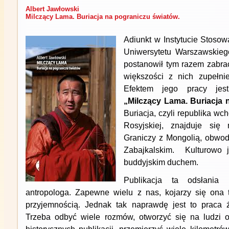
Albert Jawłowski
Milczący Lama. Buriacja na pograniczu światów.
Adiunkt w Instytucie Stoso
Uniwersytetu Warszawskie
postanowił tym razem zabrać
większości z nich zupełnie
Efektem jego pracy jest
„Milczący Lama. Buriacja 
Buriacja, czyli republika wc
Rosyjskiej, znajduje się
Graniczy z Mongolią, obwod
Zabajkalskim. Kulturowo je
buddyjskim duchem.
Publikacja ta odsłania 
antropologa. Zapewne wielu z nas, kojarzy się ona 
przyjemnością. Jednak tak naprawdę jest to praca 
Trzeba odbyć wiele rozmów, otworzyć się na ludzi o