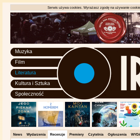
Serwis używa cookies. Wyrażasz zgodę na używanie cookie, 
Muzyka
Film
Literatura
Kultura i Sztuka
Społeczność
News
Wydarzenia
Recenzje
Premiery
Czytelnia
Ogłoszenia
WYD