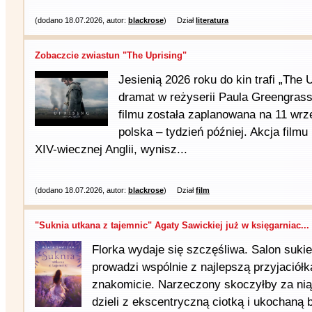
(dodano 18.07.2026, autor:
blackrose
)
Dział
literatura
Zobaczcie zwiastun "The Uprising"
Jesienią 2026 roku do kin trafi „The 
dramat w reżyserii Paula Greengras
filmu została zaplanowana na 11 wrz
polska – tydzień później. Akcja film
XIV-wiecznej Anglii, wynisz...
(dodano 18.07.2026, autor:
blackrose
)
Dział
film
"Suknia utkana z tajemnic" Agaty Sawickiej już w księgarniac...
Florka wydaje się szczęśliwa. Salon sukie
prowadzi wspólnie z najlepszą przyjaciółk
znakomicie. Narzeczony skoczyłby za nią
dzieli z ekscentryczną ciotką i ukochaną 