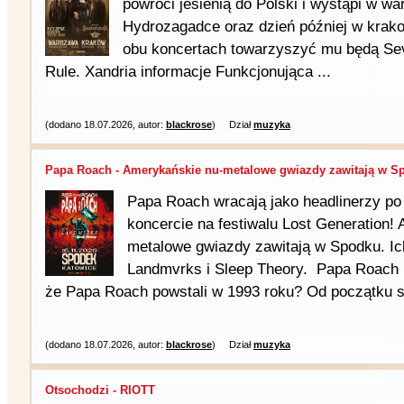
powróci jesienią do Polski i wystąpi w wa
Hydrozagadce oraz dzień później w krak
obu koncertach towarzyszyć mu będą Sev
Rule. Xandria informacje Funkcjonująca ...
(dodano 18.07.2026, autor:
blackrose
)
Dział
muzyka
Papa Roach - Amerykańskie nu-metalowe gwiazdy zawitają w Sp
Papa Roach wracają jako headlinerzy p
koncercie na festiwalu Lost Generation!
metalowe gwiazdy zawitają w Spodku. I
Landmvrks i Sleep Theory. Papa Roach i
że Papa Roach powstali w 1993 roku? Od początku sw
(dodano 18.07.2026, autor:
blackrose
)
Dział
muzyka
Otsochodzi - RIOTT