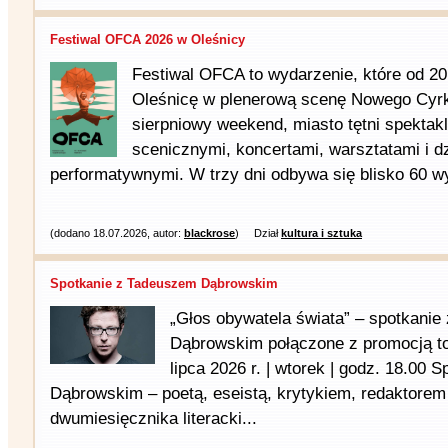
Festiwal OFCA 2026 w Oleśnicy
Festiwal OFCA to wydarzenie, które od 20
Oleśnicę w plenerową scenę Nowego Cyrk
sierpniowy weekend, miasto tętni spektakl
scenicznymi, koncertami, warsztatami i d
performatywnymi. W trzy dni odbywa się blisko 60 wy
(dodano 18.07.2026, autor:
blackrose
)
Dział
kultura i sztuka
Spotkanie z Tadeuszem Dąbrowskim
„Głos obywatela świata” – spotkani
Dąbrowskim połączone z promocją t
lipca 2026 r. | wtorek | godz. 18.00
Dąbrowskim – poetą, eseistą, krytykiem, redaktore
dwumiesięcznika literacki...