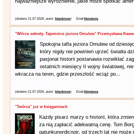
najważniejsze wyróżnienie, jakie może spotkać amer
(dodano 21.07.2026, autor:
blackrose
)
Dział
literatura
"Wilcze sekrety. Tajemnice jeziora Omulew" Przemysława Kawec
Spokojna tafla jeziora Omulew od dziesięc
który nigdy nie powinien ujrzeć światła d
pasjonat historii postanawia rozwikłać za
ostatnich miesięcy II wojny światowej, ni
wkracza na teren, gdzie przeszłość wciąż po...
(dodano 21.07.2026, autor:
blackrose
)
Dział
literatura
"Twórca" już w księgarniach
Każdy pisarz marzy o historii, która zmie
za nią zapłacić adekwatną cenę. Tom Borg
gatunkunordicnoir, od trzech lat nie może 