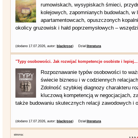
rumowiskach, wysypiskach śmieci, przyd
kolejowych, zapomnianych budowlach, w
apartamentowcach, opuszczonych kopalni
okolicy gruzowisk i hałd poprzemysłowych – wszędzie
(dodano 17.07.2026, autor:
blackrose
)
Dział
literatura
"Typy osobowości. Jak rozwijać kompetencje osobiste i lepiej...
Rozpoznawanie typów osobowości to waż
świecie biznesu i w codziennych relacjac
Zdolność szybkiej diagnozy charakteru ro
kluczową kompetencją w negocjacjach, z
także budowaniu skutecznych relacji zawodowych i o
(dodano 17.07.2026, autor:
blackrose
)
Dział
literatura
strona:
1
2
3