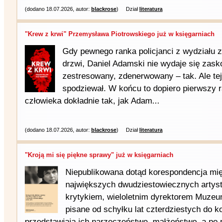
(dodano 18.07.2026, autor:
blackrose
)
Dział
literatura
"Krew z krwi" Przemysława Piotrowskiego już w księgarniach
Gdy pewnego ranka policjanci z wydziału z
drzwi, Daniel Adamski nie wydaje się zask
zestresowany, zdenerwowany – tak. Ale tej
spodziewał. W końcu to dopiero pierwszy ra
człowieka dokładnie tak, jak Adam...
(dodano 18.07.2026, autor:
blackrose
)
Dział
literatura
"Kroją mi się piękne sprawy" już w księgarniach
Niepublikowana dotąd korespondencja mię
największych dwudziestowiecznych artys
krytykiem, wieloletnim dyrektorem Muzeum
pisane od schyłku lat czterdziestych do k
przedstawiają ich narzeczeństwo, małżeństwo, a po 