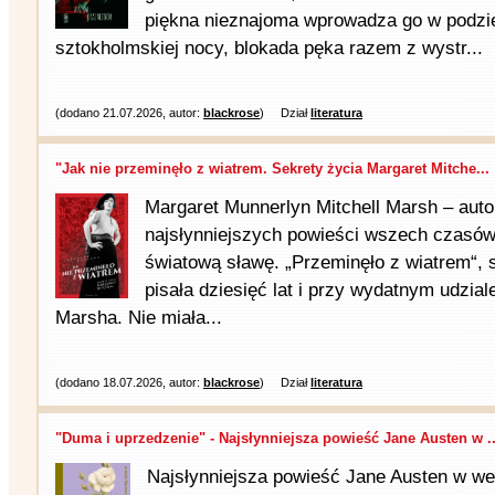
piękna nieznajoma wprowadza go w podzi
sztokholmskiej nocy, blokada pęka razem z wystr...
(dodano 21.07.2026, autor:
blackrose
)
Dział
literatura
"Jak nie przeminęło z wiatrem. Sekrety życia Margaret Mitche...
Margaret Munnerlyn Mitchell Marsh – auto
najsłynniejszych powieści wszech czasów, 
światową sławę. „Przeminęło z wiatrem“, 
pisała dziesięć lat i przy wydatnym udzia
Marsha. Nie miała...
(dodano 18.07.2026, autor:
blackrose
)
Dział
literatura
"Duma i uprzedzenie" - Najsłynniejsza powieść Jane Austen w ..
Najsłynniejsza powieść Jane Austen w wers