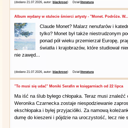
(dodano 21.07.2026, autor:
blackrose
)
Dział
literatura
Album wydany w stulecie śmierci artysty - "Monet. Podróże. W..
Claude Monet? Malarz nenufarów i kated
tylko? Monet był także niestrudzonym po
ponad pół wieku przemierzał Europę, pr
światła i krajobrazów, które studiował ni
nie zawęd...
(dodano 21.07.2026, autor:
blackrose
)
Dział
literatura
"To musi się udać" Moniki Serafin w księgarniach od 22 lipca
Ma iść na ślub byłego chłopaka. Teraz musi znaleź
Weronika Czarnecka zostaje niespodziewanie zapros
ekschłopaka i byłej przyjaciółki. Za namową koleżan
dumę do kieszeni i pójdzie na uroczystość, lecz nie