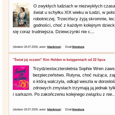
O zwykłych ludziach w niezwykłych czasa
świat u schyłku XIX wieku w Łodzi, w pols
robotniczej. Trzecińscy żyją skromnie, le
godności, choć z każdym kolejnym dzieck
się coraz trudniejsza. Dziewczynki nie c...
(dodano 18.07.2026, autor:
blackrose
)
Dział
literatura
"Świat jej oczami" Kim Holden w księgarniach od 22 lipca
Trzydziestoczteroletnia Sophie Wren zaws
bezpieczeństwo. Rutyna, choć nużąca, zape
o którą walczyła, odkąd weszła w dorosłoś
zdrowych zmysłach trzymają ją jednak ty
i sarkazm. Po zakończeniu kolejnego związku z nie..
(dodano 18.07.2026, autor:
blackrose
)
Dział
literatura