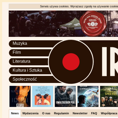
Serwis używa cookies. Wyrażasz zgodę na używanie cookie, 
Muzyka
Film
Literatura
Kultura i Sztuka
Społeczność
News
Wydarzenia
O nas
Regulamin
Newsletter
FAQ
Współpraca