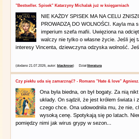
"Bestseller. Spisek" Katarzyny Michalak już w księgarniach
NIE KAŻDY SPISEK MA NA CELU ZNISZ
PROWADZĄ DO WOLNOŚCI. Kayla ma sie
imperium szefa mafii. Uwięziona na odcięt
walczy nie tylko o własne życie. Jeśli jej t
interesy Vincenta, dziewczyna odzyska wolność. Jeśli
(dodano 21.07.2026, autor:
blackrose
)
Dział
literatura
Czy piekłu uda się zamarznąć? - Romans "Hate & love" Agniesz.
Ona była biedna, on był bogaty. Za nią nikt 
układy. On sądził, że jest królem świata i 
czego chce. Ona udowodniła mu, że nie, ch
wysoką cenę. Spotykają się po latach. Nie
pomiędzy nimi jak wirus grypy w sezon...