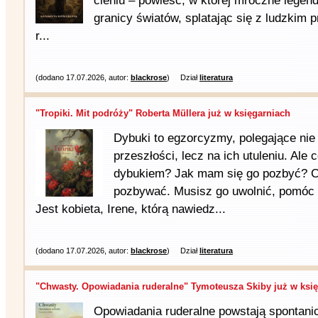
cieniu – powieść, w której mroczne lege
granicy światów, splatając się z ludzkim
r...
(dodano 17.07.2026, autor:
blackrose
)
Dział
literatura
"Tropiki. Mit podróży" Roberta Müllera już w księgarniach
Dybuki to egzorcyzmy, polegające nie
przeszłości, lecz na ich utuleniu. Al
dybukiem? Jak mam się go pozbyć? Cii
pozbywać. Musisz go uwolnić, pomóc 
Jest kobieta, Irene, którą nawiedz...
(dodano 17.07.2026, autor:
blackrose
)
Dział
literatura
"Chwasty. Opowiadania ruderalne" Tymoteusza Skiby już w księ.
Opowiadania ruderalne powstają spontani