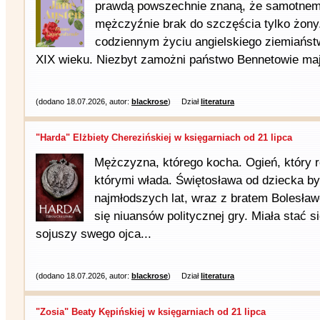
prawdą powszechnie znaną, że samotne
mężczyźnie brak do szczęścia tylko żony
codziennym życiu angielskiego ziemiaństw
XIX wieku. Niezbyt zamożni państwo Bennetowie mają
(dodano 18.07.2026, autor:
blackrose
)
Dział
literatura
"Harda" Elżbiety Cherezińskiej w księgarniach od 21 lipca
Mężczyzna, którego kocha. Ogień, który r
którymi włada. Świętosława od dziecka by
najmłodszych lat, wraz z bratem Bolesła
się niuansów politycznej gry. Miała stać s
sojuszy swego ojca...
(dodano 18.07.2026, autor:
blackrose
)
Dział
literatura
"Zosia" Beaty Kępińskiej w księgarniach od 21 lipca