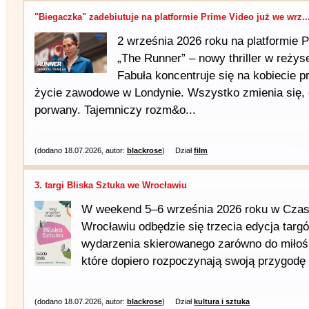
"Biegaczka" zadebiutuje na platformie Prime Video już we wrz..
2 września 2026 roku na platformie 
„The Runner” – nowy thriller w reżys
Fabuła koncentruje się na kobiecie 
życie zawodowe w Londynie. Wszystko zmienia się, g
porwany. Tajemniczy rozm&o...
(dodano 18.07.2026, autor:
blackrose
)
Dział
film
3. targi Bliska Sztuka we Wrocławiu
W weekend 5–6 września 2026 roku w Czas
Wrocławiu odbędzie się trzecia edycja targ
wydarzenia skierowanego zarówno do miłośni
które dopiero rozpoczynają swoją przygodę z
(dodano 18.07.2026, autor:
blackrose
)
Dział
kultura i sztuka