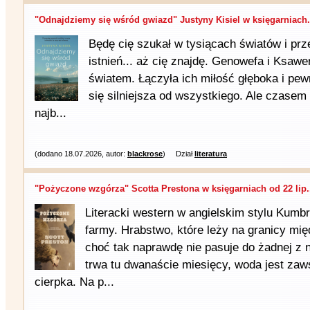
"Odnajdziemy się wśród gwiazd" Justyny Kisiel w księgarniach.
Będę cię szukał w tysiącach światów i prz
istnień... aż cię znajdę. Genowefa i Ksawer
światem. Łączyła ich miłość głęboka i pew
się silniejsza od wszystkiego. Ale czasem t
najb...
(dodano 18.07.2026, autor:
blackrose
)
Dział
literatura
"Pożyczone wzgórza" Scotta Prestona w księgarniach od 22 lip.
Literacki western w angielskim stylu Kumbria
farmy. Hrabstwo, które leży na granicy mię
choć tak naprawdę nie pasuje do żadnej z 
trwa tu dwanaście miesięcy, woda jest za
cierpka. Na p...