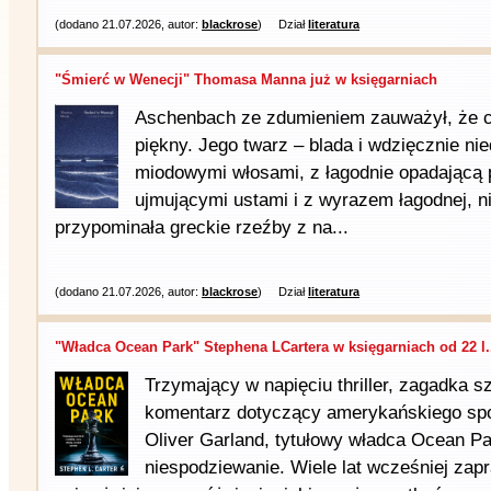
(dodano 21.07.2026, autor:
blackrose
)
Dział
literatura
"Śmierć w Wenecji" Thomasa Manna już w księgarniach
Aschenbach ze zdumieniem zauważył, że ch
piękny. Jego twarz – blada i wdzięcznie ni
miodowymi włosami, z łagodnie opadającą pr
ujmującymi ustami i z wyrazem łagodnej, n
przypominała greckie rzeźby z na...
(dodano 21.07.2026, autor:
blackrose
)
Dział
literatura
"Władca Ocean Park" Stephena LCartera w księgarniach od 22 l.
Trzymający w napięciu thriller, zagadka s
komentarz dotyczący amerykańskiego sp
Oliver Garland, tytułowy władca Ocean Pa
niespodziewanie. Wiele lat wcześniej zap