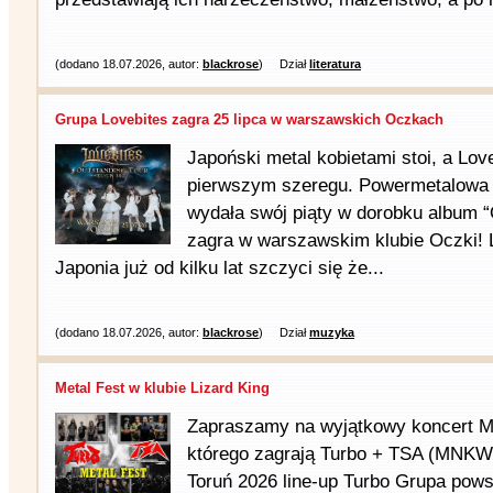
(dodano 18.07.2026, autor:
blackrose
)
Dział
literatura
Grupa Lovebites zagra 25 lipca w warszawskich Oczkach
Japoński metal kobietami stoi, a Love
pierwszym szeregu. Powermetalowa g
wydała swój piąty w dorobku album “
zagra w warszawskim klubie Oczki! 
Japonia już od kilku lat szczyci się że...
(dodano 18.07.2026, autor:
blackrose
)
Dział
muzyka
Metal Fest w klubie Lizard King
Zapraszamy na wyjątkowy koncert Me
którego zagrają Turbo + TSA (MNKWL
Toruń 2026 line-up Turbo Grupa pows