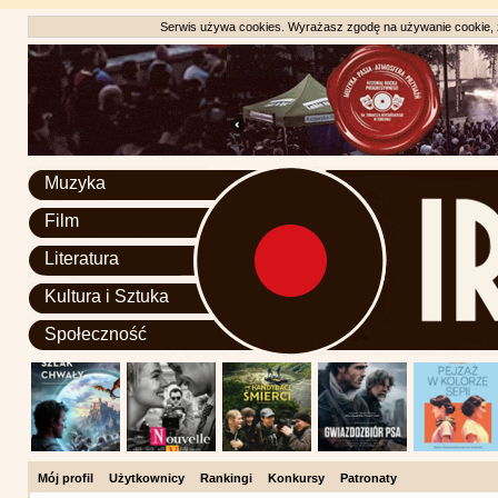
Serwis używa cookies. Wyrażasz zgodę na używanie cookie, zg
Muzyka
Film
Literatura
Kultura i Sztuka
Społeczność
Mój profil
Użytkownicy
Rankingi
Konkursy
Patronaty