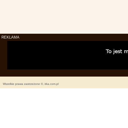
REKLAMA
Wszelkie prawa zastrzeżone ©, irka.com.pl