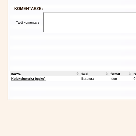
KOMENTARZE:
Twój komentarz:
nazwa
dział
format
r
Kolekcjonerka (opko)
literatura
.doc
0