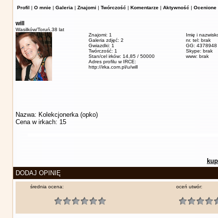
Profil
|
O mnie
|
Galeria
|
Znajomi
|
Twórczość
|
Komentarze
|
Aktywność
|
Ocenione 
will
Wasilków/Toruń,
38 lat
Znajomi: 1
Imię i nazwis
Galeria zdjęć: 2
nr. tel: brak
Gwiazdki: 1
GG: 4378948
Twórczość: 1
Skype: brak
Stan/cel irków: 14,85 / 50000
www: brak
Adres profilu w IRCE:
http://irka.com.pl/u/will
Nazwa: Kolekcjonerka (opko)
Cena w irkach: 15
kup
DODAJ OPINIĘ
średnia ocena:
oceń utwór: