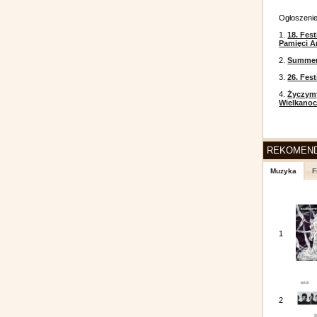
Ogłoszeni
1.
18. Fest
Pamięci A
2.
Summer 
3.
26. Fes
4.
Życzym
Wielkanoc
REKOMEN
Muzyka
F
1
2