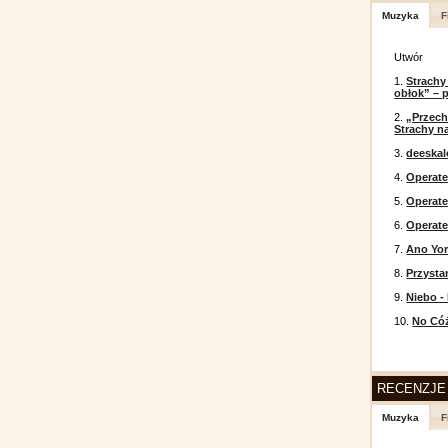
Muzyka
F
Utwór
1.
Strachy
obłok” – 
2.
„Przech
Strachy na
3.
deeska
4.
Operate
5.
Operat
6.
Operate
7.
Ano Yor
8.
Przysta
9.
Niebo -
10.
No Cóż
RECENZJE
Muzyka
F