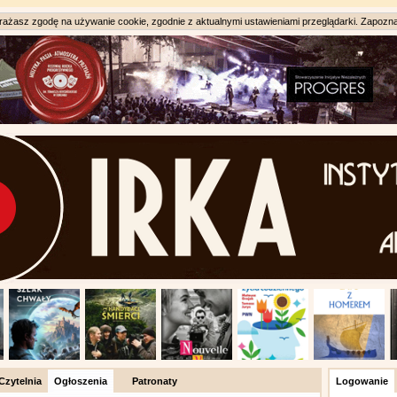
ażasz zgodę na używanie cookie, zgodnie z aktualnymi ustawieniami przeglądarki. Zapozna
Czytelnia
Ogłoszenia
Patronaty
Logowanie