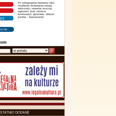
Po zalogowaniu będziesz mieć
możliwośc dodawania swojej
twórczości, newsów, recenzji,
ogłoszeń, brać udział w
konkursach, głosować, zbierać
punkty... Zapraszamy!
hasło
STATNIO DODANE