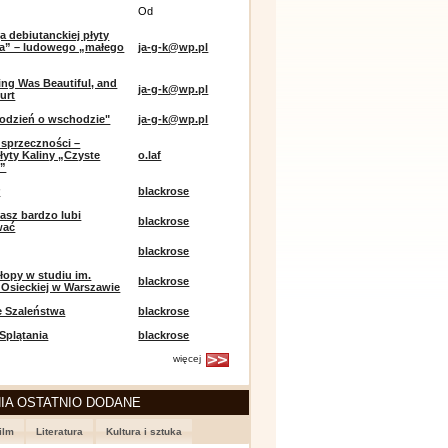
Od
a debiutanckiej płyty
lia” – ludowego „małego
ja-g-k@wp.pl
ing Was Beautiful, and
ja-g-k@wp.pl
urt
odzień o wschodzie"
ja-g-k@wp.pl
sprzeczności –
łyty Kaliny „Czyste
o.laf
e”
r
blackrose
asz bardzo lubi
blackrose
wać
blackrose
opy w studiu im.
blackrose
 Osieckiej w Warszawie
e Szaleństwa
blackrose
 Splątania
blackrose
więcej
IA OSTATNIO DODANE
ilm
Literatura
Kultura i sztuka