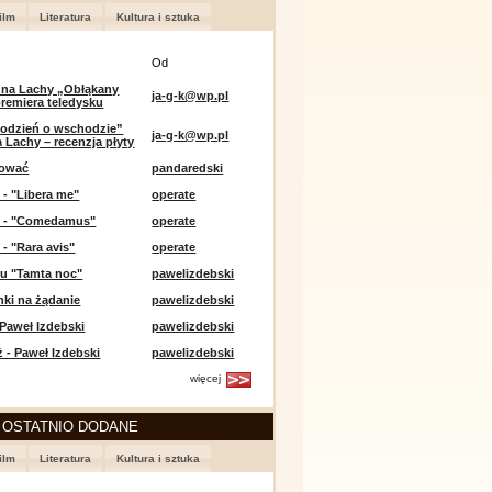
ilm
Literatura
Kultura i sztuka
Od
 na Lachy „Obłąkany
ja-g-k@wp.pl
premiera teledysku
odzień o wschodzie”
ja-g-k@wp.pl
 Lachy – recenzja płyty
lować
pandaredski
 - "Libera me"
operate
e - "Comedamus"
operate
 - "Rara avis"
operate
u "Tamta noc"
pawelizdebski
nki na żądanie
pawelizdebski
 Paweł Izdebski
pawelizdebski
 - Paweł Izdebski
pawelizdebski
więcej
 OSTATNIO DODANE
ilm
Literatura
Kultura i sztuka