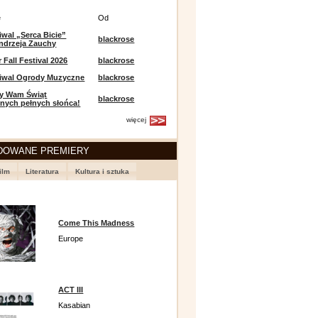
e
Od
iwal „Serca Bicie”
blackrose
ndrzeja Zauchy
Fall Festival 2026
blackrose
tiwal Ogrody Muzyczne
blackrose
y Wam Świąt
blackrose
nych pełnych słońca!
więcej
DOWANE PREMIERY
ilm
Literatura
Kultura i sztuka
Come This Madness
Europe
ACT III
Kasabian