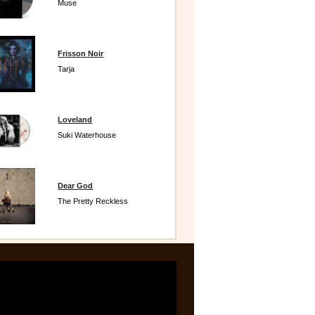
Muse
Frisson Noir
Tarja
Loveland
Suki Waterhouse
Dear God
The Pretty Reckless