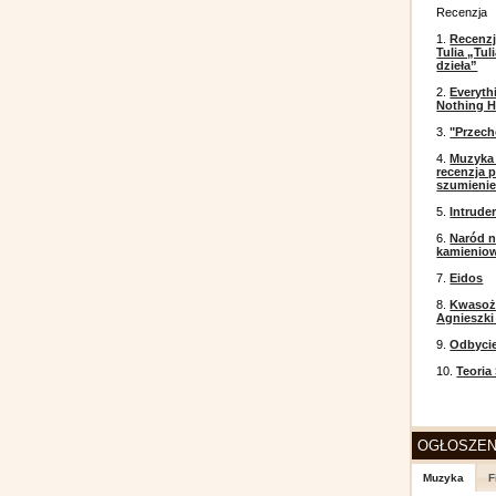
Recenzja
1.
Recenzj
Tulia „Tu
dzieła”
2.
Everyth
Nothing H
3.
"Przech
4.
Muzyka 
recenzja p
szumieni
5.
Intrude
6.
Naród n
kamienio
7.
Eidos
8.
Kwasożł
Agnieszki
9.
Odbyci
10.
Teoria
OGŁOSZEN
Muzyka
F