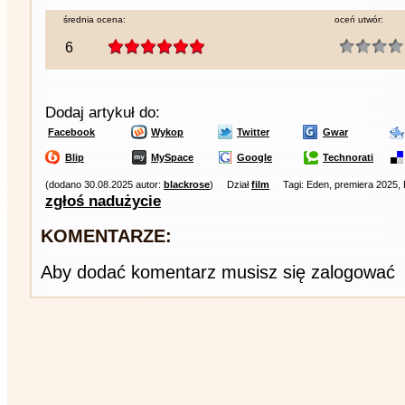
średnia ocena:
oceń utwór:
6
Dodaj artykuł do:
Facebook
Wykop
Twitter
Gwar
Blip
MySpace
Google
Technorati
(dodano 30.08.2025 autor:
blackrose
)
Dział
film
Tagi: Eden, premiera 2025
zgłoś nadużycie
KOMENTARZE:
Aby dodać komentarz musisz się zalogować