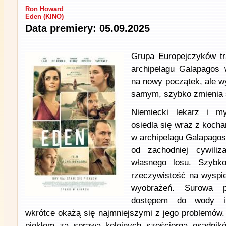
Ron Howard
Eden (KINO)
Data premiery: 05.09.2025
Grupa Europejczyków tr
archipelagu Galapagos
na nowy początek, ale w
samym, szybko zmienia s
Niemiecki lekarz i myś
osiedla się wraz z koch
w archipelagu Galapagos.
od zachodniej cywili
własnego losu. Szybk
rzeczywistość na wyspie
wyobrażeń. Surowa p
dostępem do wody i 
wkrótce okażą się najmniejszymi z jego problemów. 
piekłem za sprawą kolejnych sześciorga osadnikó