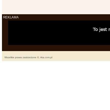
REKLAMA
Wszelkie prawa zastrzeżone ©, irka.com.pl