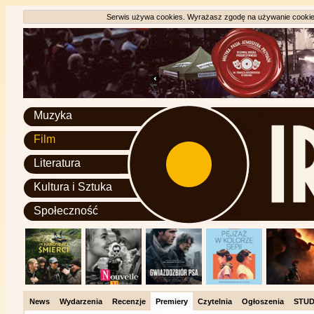
Serwis używa cookies. Wyrażasz zgodę na używanie cookie, 
Muzyka
Film
Literatura
Kultura i Sztuka
Społeczność
News
Wydarzenia
Recenzje
Premiery
Czytelnia
Ogłoszenia
STUD