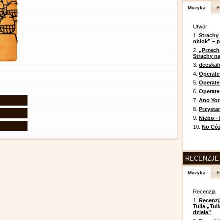
Muzyka
F
Utwór
1.
Strachy
obłok” – 
2.
„Przech
Strachy na
3.
deeska
4.
Operate
5.
Operat
6.
Operate 
7.
Ano Yor
8.
Przysta
9.
Niebo -
10.
No Cóż
RECENZJE
Muzyka
F
Recenzja
1.
Recenzj
Tulia „Tu
dzieła”