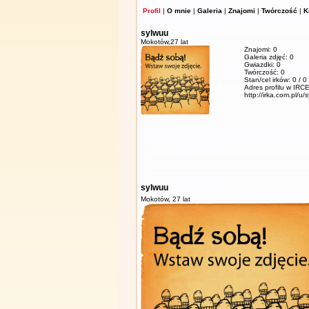
Profil
|
O mnie
|
Galeria
|
Znajomi
|
Twórczość
|
K
sylwuu
Mokotów,
27 lat
Znajomi: 0
Galeria zdjęć: 0
Gwiazdki: 0
Twórczość: 0
Stan/cel irków: 0 / 0
Adres profilu w IRCE
http://irka.com.pl/u/
sylwuu
Mokotów,
27 lat