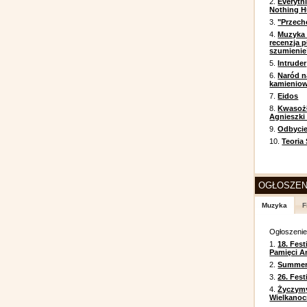
2.
Everyth
Nothing H
3.
"Przech
4.
Muzyka 
recenzja p
szumienie
5.
Intruder
6.
Naród n
kamienio
7.
Eidos
8.
Kwasożł
Agnieszki
9.
Odbycie
10.
Teoria
OGŁOSZEN
Muzyka
F
Ogłoszeni
1.
18. Fest
Pamięci A
2.
Summer 
3.
26. Fes
4.
Życzym
Wielkanoc