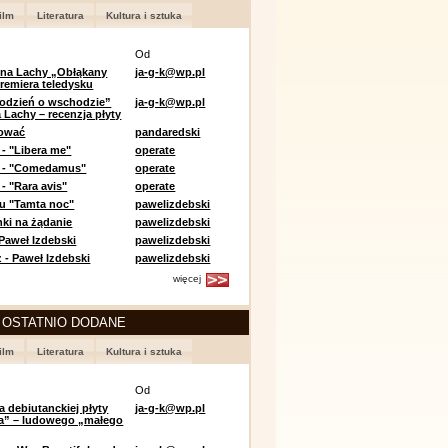
ilm
Literatura
Kultura i sztuka
Od
 na Lachy „Obłąkany
ja-g-k@wp.pl
premiera teledysku
odzień o wschodzie”
ja-g-k@wp.pl
 Lachy – recenzja płyty
lować
pandaredski
 - "Libera me"
operate
e - "Comedamus"
operate
- "Rara avis"
operate
u "Tamta noc"
pawelizdebski
nki na żądanie
pawelizdebski
 Paweł Izdebski
pawelizdebski
 - Paweł Izdebski
pawelizdebski
więcej
 OSTATNIO DODANE
ilm
Literatura
Kultura i sztuka
Od
a debiutanckiej płyty
ja-g-k@wp.pl
lia” – ludowego „małego