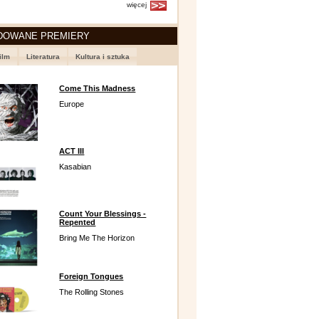
więcej
DOWANE PREMIERY
ilm
Literatura
Kultura i sztuka
Come This Madness
Europe
ACT III
Kasabian
Count Your Blessings -
Repented
Bring Me The Horizon
Foreign Tongues
The Rolling Stones