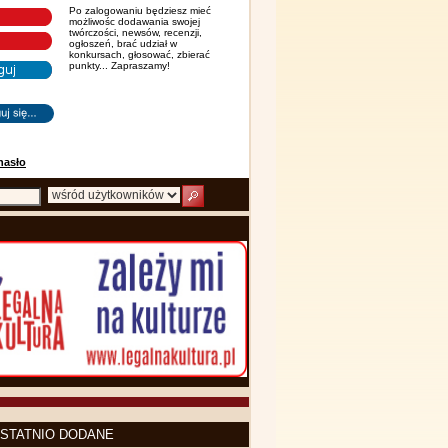
Po zalogowaniu będziesz mieć
możliwośc dodawania swojej
twórczości, newsów, recenzji,
ogłoszeń, brać udział w
konkursach, głosować, zbierać
punkty... Zapraszamy!
hasło
STATNIO DODANE