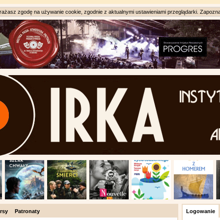
ażasz zgodę na używanie cookie, zgodnie z aktualnymi ustawieniami przeglądarki. Zapozna
rsy
Patronaty
Logowanie