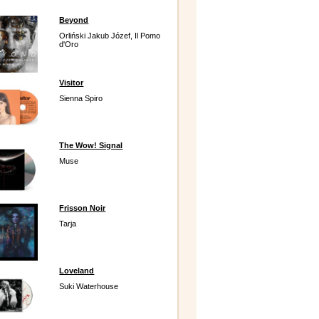
Beyond
Orliński Jakub Józef, Il Pomo
d'Oro
Visitor
Sienna Spiro
The Wow! Signal
Muse
Frisson Noir
Tarja
Loveland
Suki Waterhouse