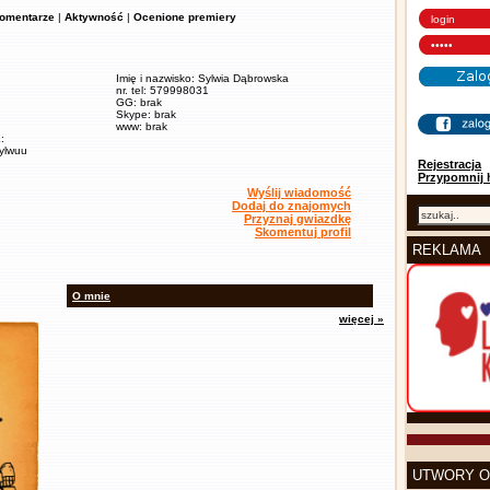
omentarze
|
Aktywność
|
Ocenione premiery
Imię i nazwisko: Sylwia Dąbrowska
nr. tel: 579998031
GG: brak
Skype: brak
www: brak
:
sylwuu
Rejestracja
Przypomnij 
Wyślij wiadomość
Dodaj do znajomych
Przyznaj gwiazdkę
Skomentuj profil
REKLAMA
O mnie
więcej »
UTWORY O