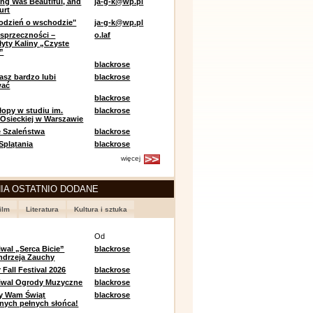
ing Was Beautiful, and
ja-g-k@wp.pl
urt
odzień o wschodzie"
ja-g-k@wp.pl
sprzeczności –
o.laf
łyty Kaliny „Czyste
”
blackrose
asz bardzo lubi
blackrose
wać
blackrose
opy w studiu im.
blackrose
 Osieckiej w Warszawie
 Szaleństwa
blackrose
 Splątania
blackrose
więcej
IA OSTATNIO DODANE
ilm
Literatura
Kultura i sztuka
e
Od
iwal „Serca Bicie”
blackrose
ndrzeja Zauchy
Fall Festival 2026
blackrose
tiwal Ogrody Muzyczne
blackrose
y Wam Świąt
blackrose
nych pełnych słońca!