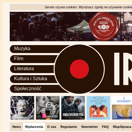
Serwis używa cookies. Wyrażasz zgodę na używanie cookie, 
Muzyka
Film
Literatura
Kultura i Sztuka
Społeczność
News
Wydarzenia
O nas
Regulamin
Newsletter
FAQ
Współpraca