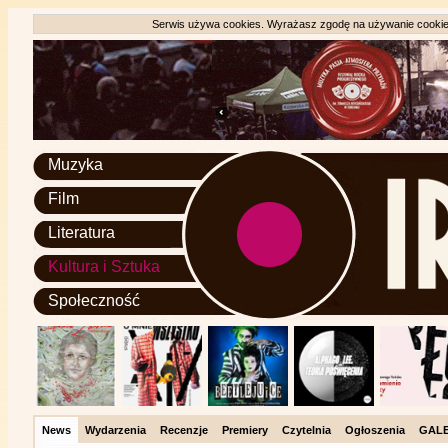
Serwis używa cookies. Wyrażasz zgodę na używanie cookie, 
Muzyka
Film
Literatura
Kultura i Sztuka
Społeczność
News
Wydarzenia
Recenzje
Premiery
Czytelnia
Ogłoszenia
GALE