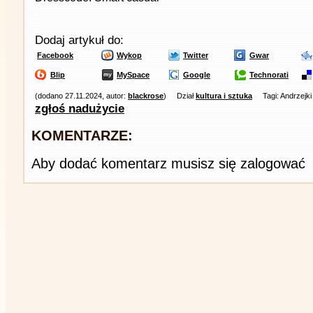
Dodaj artykuł do:
Facebook
Wykop
Twitter
Gwar
Blip
MySpace
Google
Technorati
(dodano 27.11.2024, autor:
blackrose
)
Dział
kultura i sztuka
Tagi: Andrzejk
zgłoś nadużycie
KOMENTARZE:
Aby dodać komentarz musisz się zalogować