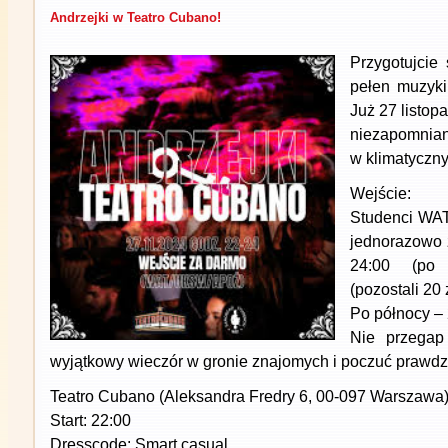
Andrzejki w Teatro Cubano!
Przygotujcie
pełen muzyki
Już 27 listop
niezapomnia
w klimatyczn
Wejście:
Studenci WA
jednorazowo 
24:00 (po o
(pozostali 20 
Po północy – 
Nie przegap
wyjątkowy wieczór w gronie znajomych i poczuć prawdz
Teatro Cubano (Aleksandra Fredry 6, 00-097 Warszawa
Start: 22:00
Dresscode: Smart casual