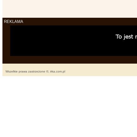
REKLAMA
Wszelkie prawa zastrzeżone ©, irka.com.pl