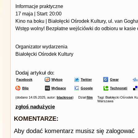
Informacje praktyczne
17 maja | Start: 20:00
Kino na boku | Białołęcki Ośrodek Kultury, ul. van Gog
Wstęp wolny! Bezpłatne wejściówki do odbioru w kasie 
Organizator wydarzenia
Białołęcki Ośrodek Kultury
Dodaj artykuł do:
Facebook
Wykop
Twitter
Gwar
Blip
MySpace
Google
Technorati
(dodano 14.05.2025, autor:
blackrose
)
Dział
film
Tagi: Białołęcki Ośrodek K
Warszawa
zgłoś nadużycie
KOMENTARZE:
Aby dodać komentarz musisz się zalogować