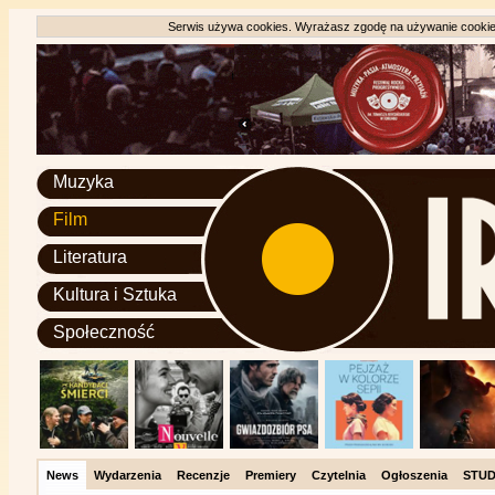
Serwis używa cookies. Wyrażasz zgodę na używanie cookie, 
Muzyka
Film
Literatura
Kultura i Sztuka
Społeczność
News
Wydarzenia
Recenzje
Premiery
Czytelnia
Ogłoszenia
STUD