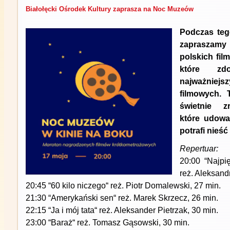
Białołęcki Ośrodek Kultury zaprasza na Noc Muzeów
Podczas te
zapraszamy
polskich fi
które zd
najważnie
filmowych. 
świetnie zr
które udowa
potrafi nieś
Repertuar:
20:00 “Najpię
reż. Aleksand
20:45 “60 kilo niczego“ reż. Piotr Domalewski, 27 min.
21:30 “Amerykański sen“ reż. Marek Skrzecz, 26 min.
22:15 “Ja i mój tata“ reż. Aleksander Pietrzak, 30 min.
23:00 “Baraż“ reż. Tomasz Gąsowski, 30 min.