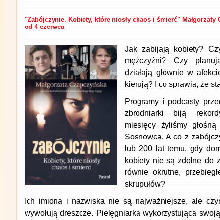
"Zabójczynie. Kobiety, które niosły chaos i śmierć" Małgorzaty
od 4 czerwca
Jak zabijają kobiety? Cz
mężczyźni? Czy planuj
działają głównie w afekc
kierują? I co sprawia, że s
Programy i podcasty prze
zbrodniarki biją rekor
miesięcy żyliśmy głośn
Sosnowca. A co z zabójczy
lub 200 lat temu, gdy do
kobiety nie są zdolne do z
równie okrutne, przebieg
skrupułów?
Ich imiona i nazwiska nie są najważniejsze, ale czyn
wywołują dreszcze. Pielęgniarka wykorzystująca swoją