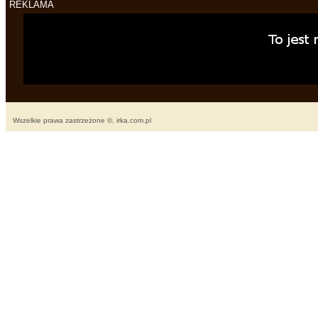
REKLAMA
Wszelkie prawa zastrzeżone ©, irka.com.pl