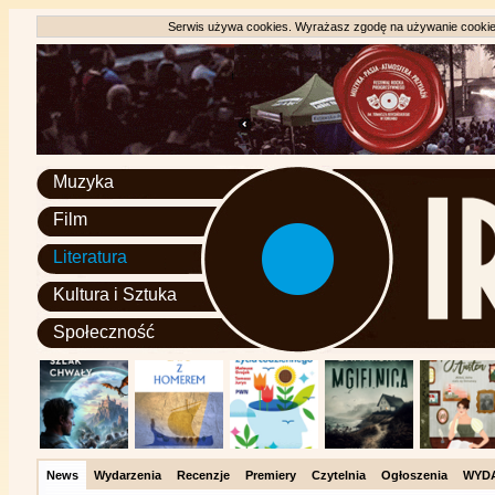
Serwis używa cookies. Wyrażasz zgodę na używanie cookie, 
Muzyka
Film
Literatura
Kultura i Sztuka
Społeczność
News
Wydarzenia
Recenzje
Premiery
Czytelnia
Ogłoszenia
WYD