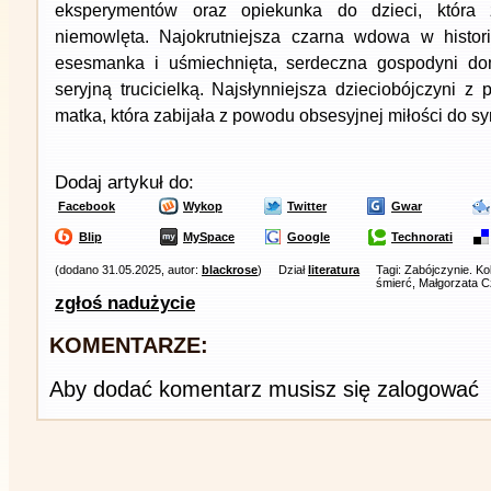
eksperymentów oraz opiekunka do dzieci, która z
niemowlęta. Najokrutniejsza czarna wdowa w histori
esesmanka i uśmiechnięta, serdeczna gospodyni do
seryjną trucicielką. Najsłynniejsza dzieciobójczyni z
matka, która zabijała z powodu obsesyjnej miłości do sy
Dodaj artykuł do:
Facebook
Wykop
Twitter
Gwar
Blip
MySpace
Google
Technorati
(dodano 31.05.2025, autor:
blackrose
)
Dział
literatura
Tagi: Zabójczynie. Kob
śmierć, Małgorzata 
zgłoś nadużycie
KOMENTARZE:
Aby dodać komentarz musisz się zalogować