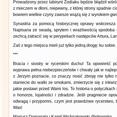
Prowadzony przez labirynt Zodiaku będzie błądził wśród
z mieczem w dłoni, niepewny, z której strony spadnie c
bowiem wielkie czyny zawsze wiążą się z wyrokiem gwi
Synastria za pomocą historycznej oprawy wskrzesza 
Napisana ze swadą, sprytem i wrażliwością spodoba s
zechcą zatracić się w perypetiach następców Artura, Lan
Zaś z tego miejsca mieli już tylko jedną drogę: ku sobie.
***
Bracia i siostry w rycerskim duchu! Ta opowieść 
wyprawa pełna niebezpieczeństw i chwały jak w najle
z Jerzym poznacie, co znaczy nosić zbroję nie tylko n
staniecie do walki ze smokami, zmierzycie się z inkwiz
jakie postawi przed Wami los. To historia o potyczkach
o honorze, lojalności i zdradzie. Jeśli pragniecie opo
odwagą i przypomni, czym jest prawdziwe rycerstwo, t
Was!
Mariusz Domagała i Kamil Woźniakowski @stronisko