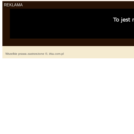
REKLAMA
Wszelkie prawa zastrzeżone ©, irka.com.pl