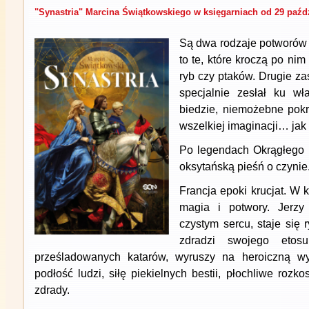
"Synastria" Marcina Świątkowskiego w księgarniach od 29 paźd
Są dwa rodzaje potworów 
to te, które kroczą po nim
ryb czy ptaków. Drugie zaś
specjalnie zesłał ku wła
biedzie, niemożebne pokr
wszelkiej imaginacji… jak 
Po legendach Okrągłego 
oksytańską pieśń o czynie
Francja epoki krucjat. W 
magia i potwory. Jerzy
czystym sercu, staje się 
zdradzi swojego etosu
prześladowanych katarów, wyruszy na heroiczną wy
podłość ludzi, siłę piekielnych bestii, płochliwe rozk
zdrady.