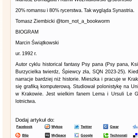
20% romansu i 80% rycerstwa. Tak wygląda Synastria.
Tomasz Ziembicki @tom_not_a_bookworm
BIOGRAM
Marcin Świątkowski
ur. 1992 r.
Autor cyklu historical fantasy Psy pana (Psy pana, K
Burzycielka twierdz, Śpiewcy zła, SQN 2023-25). Kiedy
narracje bardziej niż historie. Mieszka i pracuje w K
się grafiką komputerową. Studiował polonistykę na Un
w Krakowie. Jest wielkim fanem Lema i Ursuli Le G
lotnictwa.
Dodaj artykuł do:
Facebook
Wykop
Twitter
Gwar
Blip
MySpace
Google
Technorati