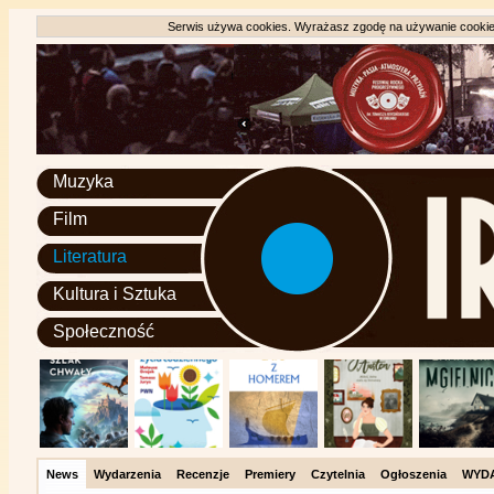
Serwis używa cookies. Wyrażasz zgodę na używanie cookie, 
Muzyka
Film
Literatura
Kultura i Sztuka
Społeczność
News
Wydarzenia
Recenzje
Premiery
Czytelnia
Ogłoszenia
WYD