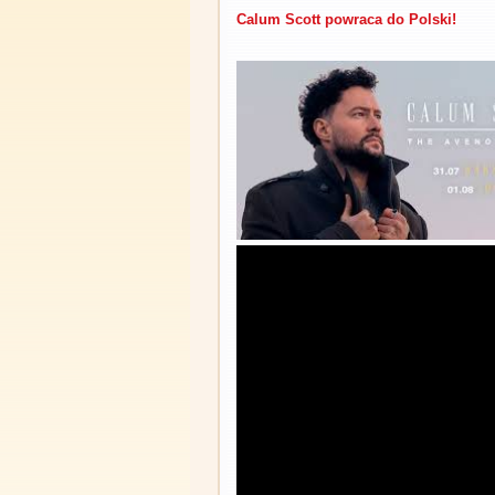
Calum Scott powraca do Polski!