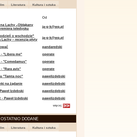
ilm
Literatura
Kultura i sztuka
Od
 na Lachy „Obłąkany
ja-g-k@wp.pl
premiera teledysku
odzień o wschodzie”
ja-g-k@wp.pl
 Lachy – recenzja płyty
lować
pandaredski
 - "Libera me"
operate
e - "Comedamus"
operate
 - "Rara avis"
operate
u "Tamta noc"
pawelizdebski
nki na żądanie
pawelizdebski
 Paweł Izdebski
pawelizdebski
 - Paweł Izdebski
pawelizdebski
więcej
 OSTATNIO DODANE
ilm
Literatura
Kultura i sztuka