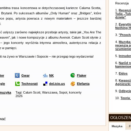
Recenzja
j ambitna trasa koncertowa w dotychczasowej karierze Caluma Scotta,
1.
Recenzj
j Brytanii. Po sukcesach albumów „Only Human” oraz „Bridges”, które
Tulia „Tu
dzieła”
wce popu, artysta powraca z nowym materiałem – jeszcze bardziej
.
2.
Everyth
Nothing H
ć usłyszy zarówno największe przeboje artysty, takie jak „You Are The
3.
"Przech
aven”, jak i nowe kompozycje z albumu Avenoir. Calum Scott słynie z
4.
Muzyka 
 jego koncerty wyróżnia intymna atmosfera, autentyczna relacja z
recenzja p
e w pamięci.
szumieni
5.
Intrude
t na żywo w Warszawie i Sopocie – nie przegap tego wydarzenia!
6.
Naród n
kamienio
7.
Eidos
ter
Gwar
NK
Flaker
8.
Kwasożł
gle
Technorati
del.icio.us
Elefanta
Agnieszki
9.
Odbyci
muzyka
Tagi: Calum Scott, Warszawa, Sopot, koncerty
2026
10.
Teoria
OGŁOSZEN
ować
Muzyka
F