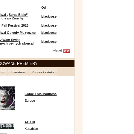
e
Od
iwal „Serca Bicie”
blackrose
ndrzeja Zauchy
Fall Festival 2026
blackrose
tiwal Ogrody Muzyczne
blackrose
y Wam Świąt
blackrose
nych pełnych słońca!
więcej
DOWANE PREMIERY
ilm
Literatura
Kultura i sztuka
Come This Madness
Europe
ACT III
Kasabian