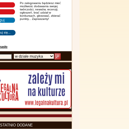
Po zalogowaniu będziesz mieć
możliwośc dodawania swojej
twórczości, newsów, recenzji,
ogłoszeń, brać udział w
konkursach, głosować, zbierać
punkty... Zapraszamy!
hasło
STATNIO DODANE