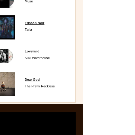
Muse
Frisson Noir
Tarja
Loveland
Suki Waterhouse
Dear God
The Pretty Reckless