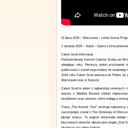
31 lipca 2026 – Warszawa – Letnia Scena Progre
1 sierpnia 2026 – Sopot – Opera Leśna powere
Calum Scott informacje
Październikowy koncert Caluma Scotta we Wro
ubiegłego roku. Pierwszy polski przystanek 
publiczności i został wyprzedany do ostatniego b
2026 roku Calum Scott powraca do Polski, by
Warszawie oraz w Sopocie.
Calum Scott to jeden z najbardziej cenionych 
artysta z Wielkiej Brytanii zdobył międzyna
wrażliwości oraz tekstom, które trafiają w emoc
Trasa „The Avenoir Tour” promuje najnowszy a
zaczerpnięty został z The Dictionary of Obscu
płynąć wstecz. To pojęcie doskonale oddaje 
kluczowych utworów albumu jest singiel „God 
słuchaczy na całym świecie.