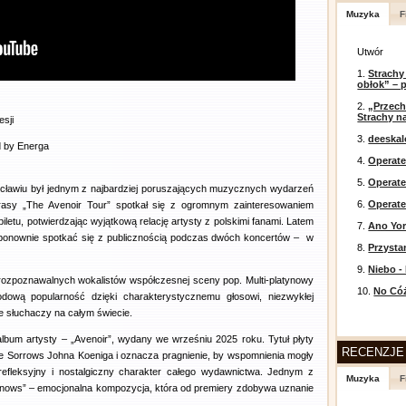
Muzyka
F
Utwór
1.
Strachy
obłok” – 
2.
„Przech
Strachy na
sji
3.
deeska
d by Energa
4.
Operate
5.
Operat
cławiu był jednym z najbardziej poruszających muzycznych wydarzeń
6.
Operate
trasy „The Avenoir Tour” spotkał się z ogromnym zainteresowaniem
iletu, potwierdzając wyjątkową relację artysty z polskimi fanami. Latem
7.
Ano Yor
 ponownie spotkać się z publicznością podczas dwóch koncertów – w
8.
Przysta
9.
Niebo -
i rozpoznawalnych wokalistów współczesnej sceny pop. Multi-platynowy
10.
No Cóż
rodową popularność dzięki charakterystycznemu głosowi, niezwykłej
je słuchaczy na całym świecie.
lbum artysty – „Avenoir”, wydany we wrześniu 2025 roku. Tytuł płyty
RECENZJE
re Sorrows Johna Koeniga i oznacza pragnienie, by wspomnienia mogły
refleksyjny i nostalgiczny charakter całego wydawnictwa. Jednym z
Muzyka
F
Knows” – emocjonalna kompozycja, która od premiery zdobywa uznanie