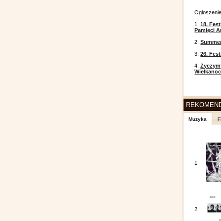
Ogłoszeni
1.
18. Fest
Pamięci A
2.
Summer 
3.
26. Fes
4.
Życzym
Wielkanoc
REKOMEN
Muzyka
F
1
2