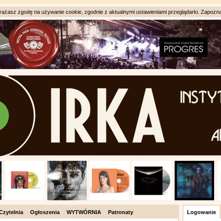
ażasz zgodę na używanie cookie, zgodnie z aktualnymi ustawieniami przeglądarki. Zapozna
Czytelnia
Ogłoszenia
WYTWÓRNIA
Patronaty
Logowanie