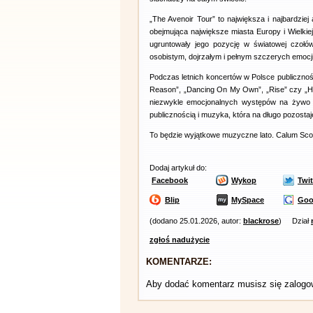
„The Avenoir Tour” to największa i najbardzie
obejmująca największe miasta Europy i Wielkie
ugruntowały jego pozycję w światowej czołó
osobistym, dojrzałym i pełnym szczerych emocji
Podczas letnich koncertów w Polsce publicznoś
Reason”, „Dancing On My Own”, „Rise” czy „He
niezwykle emocjonalnych występów na żywo –
publicznością i muzyka, która na długo pozostaj
To będzie wyjątkowe muzyczne lato. Calum Scot
Dodaj artykuł do:
Facebook
Wykop
Twit
Blip
MySpace
Goo
(dodano 25.01.2026, autor:
blackrose
)
Dział
zgłoś nadużycie
KOMENTARZE:
Aby dodać komentarz musisz się zalog