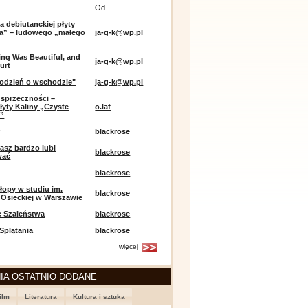
Od
a debiutanckiej płyty
lia” – ludowego „małego
ja-g-k@wp.pl
ing Was Beautiful, and
ja-g-k@wp.pl
urt
odzień o wschodzie"
ja-g-k@wp.pl
sprzeczności –
łyty Kaliny „Czyste
o.laf
e”
r
blackrose
asz bardzo lubi
blackrose
wać
blackrose
opy w studiu im.
blackrose
 Osieckiej w Warszawie
e Szaleństwa
blackrose
 Splątania
blackrose
więcej
IA OSTATNIO DODANE
ilm
Literatura
Kultura i sztuka