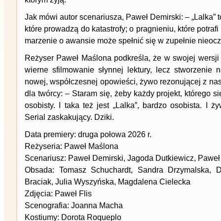
Jak mówi autor scenariusza, Paweł Demirski: – „Lalka” 
które prowadzą do katastrofy; o pragnieniu, które potrafi 
marzenie o awansie może spełnić się w zupełnie nieoc
Reżyser Paweł Maślona podkreśla, że w swojej wersji 
wierne sfilmowanie słynnej lektury, lecz stworzenie 
nowej, współczesnej opowieści, żywo rezonującej z naszy
dla twórcy: – Staram się, żeby każdy projekt, którego s
osobisty. I taka też jest „Lalka”, bardzo osobista. I 
Serial zaskakujący. Dziki.
Data premiery: druga połowa 2026 r.
Reżyseria: Paweł Maślona
Scenariusz: Paweł Demirski, Jagoda Dutkiewicz, Pawe
Obsada: Tomasz Schuchardt, Sandra Drzymalska, Da
Braciak, Julia Wyszyńska, Magdalena Cielecka
Zdjęcia: Paweł Flis
Scenografia: Joanna Macha
Kostiumy: Dorota Roqueplo