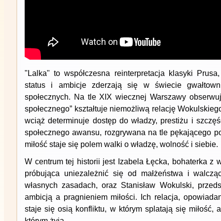
"Lalka" to współczesna reinterpretacja klasyki Prusa,
status i ambicje zderzają się w świecie gwałtowni
społecznych. Na tle XIX wiecznej Warszawy obserwuj
społecznego” kształtuje niemożliwą relację Wokulskiego
wciąż determinuje dostęp do władzy, prestiżu i szczę
społecznego awansu, rozgrywana na tle pękającego p
miłość staje się polem walki o władzę, wolność i siebie.
W centrum tej historii jest Izabela Łęcka, bohaterka z
próbująca uniezależnić się od małżeństwa i walcz
własnych zasadach, oraz Stanisław Wokulski, przeds
ambicją a pragnieniem miłości. Ich relacja, opowiada
staje się osią konfliktu, w którym splatają się miłość, 
którym żyją.