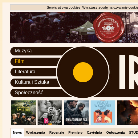
Serwis używa cookies. Wyrażasz zgodę na używanie cookie, 
Muzyka
Film
Literatura
Kultura i Sztuka
Społeczność
News
Wydarzenia
Recenzje
Premiery
Czytelnia
Ogłoszenia
STUD