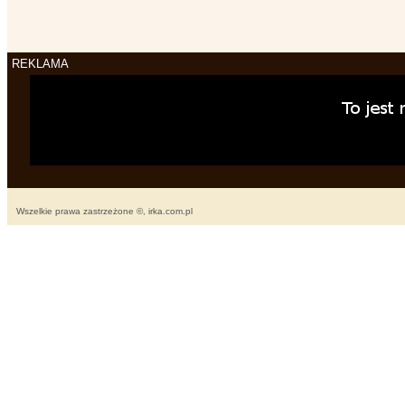
REKLAMA
Wszelkie prawa zastrzeżone ©, irka.com.pl