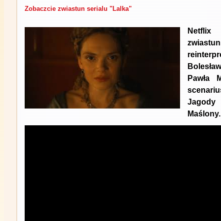
Zobaczcie zwiastun serialu "Lalka"
Netflix
zwiastun
reinte
Bolesła
Pawła M
scenariu
Jagody
Maślony.