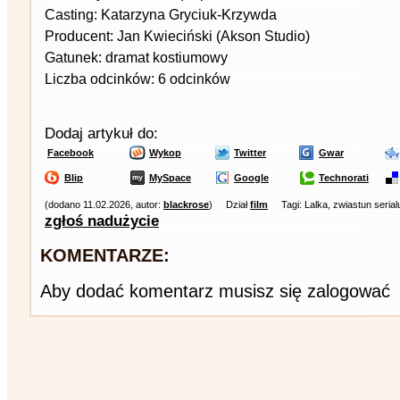
Casting: Katarzyna Gryciuk-Krzywda
Producent: Jan Kwieciński (Akson Studio)
Gatunek: dramat kostiumowy
Liczba odcinków: 6 odcinków
Dodaj artykuł do:
Facebook
Wykop
Twitter
Gwar
Blip
MySpace
Google
Technorati
(dodano 11.02.2026, autor:
blackrose
)
Dział
film
Tagi: Lalka, zwiastun serial
zgłoś nadużycie
KOMENTARZE:
Aby dodać komentarz musisz się zalogować