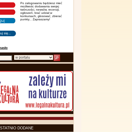
Po zalogowaniu będziesz mieć
możliwośc dodawania swojej
twórczości, newsów, recenzji,
ogłoszeń, brać udział w
konkursach, głosować, zbierać
punkty... Zapraszamy!
hasło
STATNIO DODANE