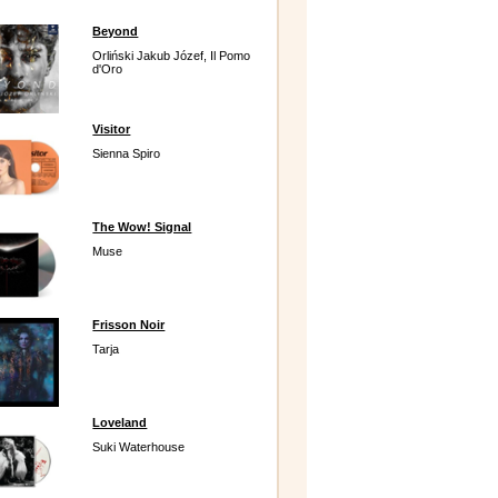
Beyond
Orliński Jakub Józef, Il Pomo
d'Oro
Visitor
Sienna Spiro
The Wow! Signal
Muse
Frisson Noir
Tarja
Loveland
Suki Waterhouse