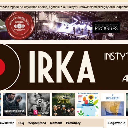
ażasz zgodę na używanie cookie, zgodnie z aktualnymi ustawieniami przeglądarki. Zapozna
ewsletter
FAQ
Współpraca
Kontakt
Patronaty
Logowanie