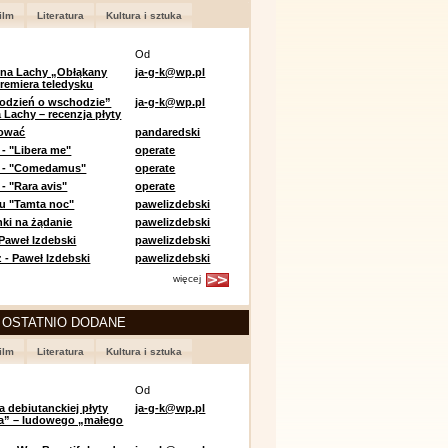
ilm
Literatura
Kultura i sztuka
Od
 na Lachy „Obłąkany
ja-g-k@wp.pl
premiera teledysku
odzień o wschodzie”
ja-g-k@wp.pl
 Lachy – recenzja płyty
lować
pandaredski
 - "Libera me"
operate
e - "Comedamus"
operate
- "Rara avis"
operate
u "Tamta noc"
pawelizdebski
nki na żądanie
pawelizdebski
 Paweł Izdebski
pawelizdebski
 - Paweł Izdebski
pawelizdebski
więcej
 OSTATNIO DODANE
ilm
Literatura
Kultura i sztuka
Od
a debiutanckiej płyty
ja-g-k@wp.pl
lia” – ludowego „małego