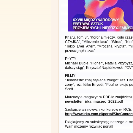
Kharu. Tom 3", "Korona mieczy. Koło czas
CZAJKA", "Milczenie lasu", "Wirus", "Ktoś
"Tokio Ever After", "Mroczna krypta", "
prześcignęła czas"
PŁYTY
Michael Buble "Higher", Natalia Przybysz
dalszy ciąg", Krzysztof Napiórkowski, "CV
FILMY
"Jedenaste: znaj sąsiada swego", reż. Danie
żony", reż. Ildikó Enyedi, "Poufne lekcje 
Scott
Marcowy e-magazyn w PDF-ie znajdziesz 
newsletter_irka_marzec_2022.pdf
Szukajcie też nowych konkursów w IRCE:
http://www.irka.com.pl/portal/SiteConte
Dziękujemy za subskrypcję naszego e-ma
Wam możemy rozwijać portal!