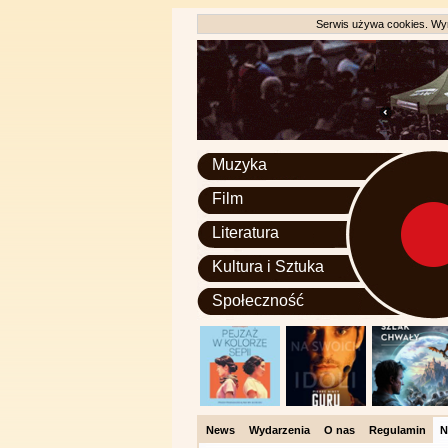
Serwis używa cookies. Wyr
Muzyka
Film
Literatura
Kultura i Sztuka
Społeczność
News
Wydarzenia
O nas
Regulamin
N