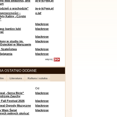
ing Was Beautiful, and
ja-g-k@wp.pl
urt
odzień o wschodzie"
ja-g-k@wp.pl
sprzeczności –
o.laf
łyty Kaliny „Czyste
”
blackrose
asz bardzo lubi
blackrose
wać
blackrose
opy w studiu im.
blackrose
 Osieckiej w Warszawie
 Szaleństwa
blackrose
 Splątania
blackrose
więcej
IA OSTATNIO DODANE
ilm
Literatura
Kultura i sztuka
e
Od
iwal „Serca Bicie”
blackrose
ndrzeja Zauchy
Fall Festival 2026
blackrose
tiwal Ogrody Muzyczne
blackrose
y Wam Świąt
blackrose
nych pełnych słońca!