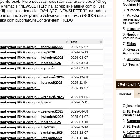
2.
Everyth
cu do osób, które podczas rejestracji zaznaczyły opcję "Chcę
Nothing H
 o temacie "NEWSLETTER" na adres: irka(at)irka.com.pl. Jeśli
3.
"Przech
wyślij maila o temacie "WYŁĄCZ NEWSLETTER" na adres:
łowe informacje związane przetwarzaniem danych (RODO) przez
4.
Muzyka 
recenzja p
//irka.com.pl/portal/SiteContent?item=RODO
szumienie
5.
Intruder
6.
Naród n
kamienio
data
7.
Eidos
ernatywnej IRKA.com.pl - czerwiec/2026
2026-06-07
8.
Kwasożł
ernatywnej IRKA.com.pl - maj/2026
2026-05-13
Agnieszki
ernatywnej IRKA.com.pl - kwiecien/2026
2026-04-07
9.
Odbycie
ernatywnej IRKA.com.pl - marzec/2026
2026-03-03
10.
Teoria
ernatywnej IRKA.com.pl - styczeń-
2026-02-03
ernatywnej IRKA.com.pl - grudzień/2025
2025-12-08
rnatywnej IRKA.com.pl - listopad/2025
2025-11-04
OGŁOSZEN
ernatywnej IRKA.com.pl -
2025-10-07
Muzyka
F
ernatywnej IRKA.com.pl - wrzesień/2025
2025-09-06
rnatywnej IRKA.com.pl - lipiec-
2025-07-11
Ogłoszeni
ernatywnej IRKA.com.pl - czerwiec/2025
2025-06-08
1.
18. Fest
Pamięci A
ernatywnej IRKA.com.pl - kwiecień/2025
2025-04-07
2.
Summer 
ernatywnej IRKA.com.pl - marzec/2025
2025-03-10
3.
26. Fes
rnatywnej IRKA.com.pl - luty/2025
2025-02-10
4.
Życzym
ernatywnej IRKA.com.pl - grudzień/2024
2024-12-07
Wielkanoc
rnatywnej IRKA.com.pl - listopad/2024
2024-11-06