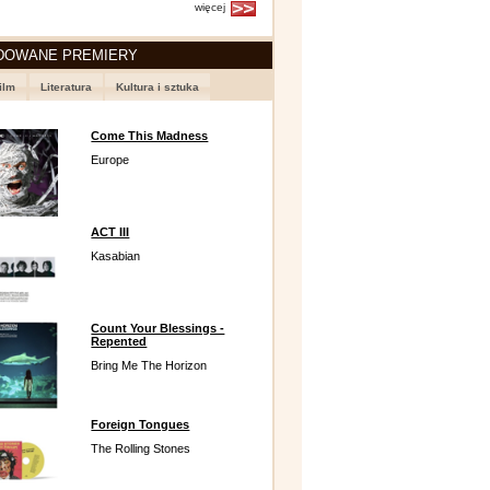
więcej
DOWANE PREMIERY
ilm
Literatura
Kultura i sztuka
Come This Madness
Europe
ACT III
Kasabian
Count Your Blessings -
Repented
Bring Me The Horizon
Foreign Tongues
The Rolling Stones