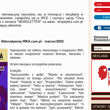
nieinwazyjny (wysyłany raz w miesiącu) i bezpłatny e-
wsletter, zarejestruj się w IRCE i zaznacz opcję "Chcę
la o temacie "NEWSLETTER" na adres: irka(at)irka.com.pl.
ępuj odwrotnie.
Rejestracja
Przypomnij 
y Alternatywnej IRKA.com.pl - marzec/2022
Zapraszamy do lektury marocwego e-magazynu IRKI,
w którym znajdziecie nowości filmowe, literackie i
REKLAMA
płytowe.
W tym miesiącu szczególnie polecamy:
KSIĄŻKI
"Nauczycielka z getta", "Miasto w płomieniach",
"Pensjonat na brzegu jeziora", "Kto zdradził Anne
Frank", "Kłopoty w raju", "Przyjaciółka", "Gdzie jesteś,
piękny świecie", "Tylko w duecie", "Antropocen. Twój i
mój świat", "Cześć, wszechświecie", "Wenecki
szkicownik", "Sukienka z wody", "Ławrusznik", "Nie
dopniesz swego", "Władca pustyni", "Do zakopania
jeden trup", "Alan", "Miłość na wojennej wyspie",
"Obłędy", "Śmierć w transsyberyjskim ekspresie", "A
UTWORY O
koń w galopie nie śpiewa", "Zgiń, przepadnij", "Miłość