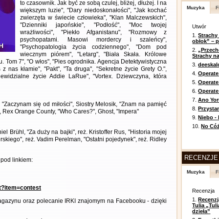
to czasownik. Jak być ze sobą czulej, bliżej, dłużej. I na
Muzyka
F
większym luzie", "Dary niedoskonałości", "Jak kochać
zwierzęta w świecie człowieka", "Klan Malczewskich",
"Dzienniki japońskie", "Podłość", "Moc twojej
Utwór
wrażliwości", "Piekło Afganistanu", "Rozmowy z
1.
Strachy
psychopatami. Masowi mordercy i szaleńcy",
obłok” – 
"Psychopatologia życia codziennego", "Dom pod
2.
„Przech
wiecznym piórem", "Letarg", "Biała Skała. Królowe
Strachy na
u. Tom 7", "O włos", "Pies ogrodnika. Agencja Detektywistyczna
3.
deeska
 z nas kłamie", "Pakt", "Ta druga", "Sekretne życie Grety O.",
4.
Operate
Niewidzialne życie Addie LaRue", "Vortex. Dziewczyna, która
5.
Operat
6.
Operate 
7.
Ano Yor
, "Zaczynam się od miłości", Siostry Melosik, "Znam na pamięć
8.
Przysta
", Rex Orange County, "Who Cares?", Ghost, "Impera"
9.
Niebo -
10.
No Cóż
l Brühl, "Za duży na bajki", reż. Kristoffer Rus, "Historia mojej
perskiego", reż. Vadim Perelman, "Ostatni pojedynek", reż. Ridley
RECENZJE
pod linkiem:
Muzyka
F
nt?item=contest
Recenzja
1.
Recenzj
gazynu oraz polecanie IRKI znajomym na Facebooku - dzięki
Tulia „Tu
dzieła”