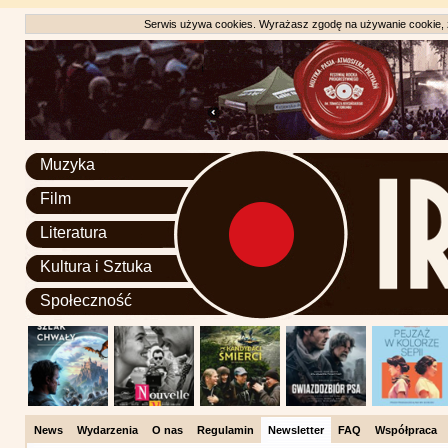
Serwis używa cookies. Wyrażasz zgodę na używanie cookie, zg
Muzyka
Film
Literatura
Kultura i Sztuka
Społeczność
News
Wydarzenia
O nas
Regulamin
Newsletter
FAQ
Współpraca