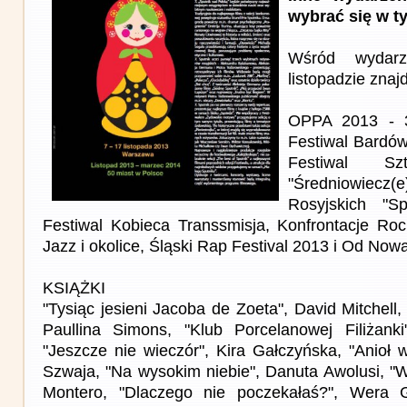
wybrać się w t
Wśród wydar
listopadzie znajd
OPPA 2013 - 3
Festiwal Bardó
Festiwal Sz
"Średniowiecz(e)
Rosyjskich "S
Festiwal Kobieca Transsmisja, Konfrontacje 
Jazz i okolice, Śląski Rap Festival 2013 i Od Now
KSIĄŻKI
"Tysiąc jesieni Jacoba de Zoeta", David Mitchell,
Paullina Simons, "Klub Porcelanowej Filiżank
"Jeszcze nie wieczór", Kira Gałczyńska, "Anioł 
Szwaja, "Na wysokim niebie", Danuta Awolusi, "W
Montero, "Dlaczego nie poczekałaś?", Wera 