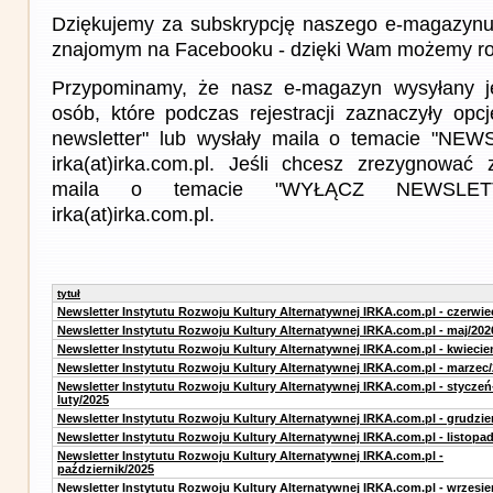
Dziękujemy za subskrypcję naszego e-magazynu 
znajomym na Facebooku - dzięki Wam możemy roz
Przypominamy, że nasz e-magazyn wysyłany j
osób, które podczas rejestracji zaznaczyły op
newsletter" lub wysłały maila o temacie "NE
irka(at)irka.com.pl. Jeśli chcesz zrezygnować z
maila o temacie "WYŁĄCZ NEWSLET
irka(at)irka.com.pl.
tytuł
Newsletter Instytutu Rozwoju Kultury Alternatywnej IRKA.com.pl - czerwie
Newsletter Instytutu Rozwoju Kultury Alternatywnej IRKA.com.pl - maj/202
Newsletter Instytutu Rozwoju Kultury Alternatywnej IRKA.com.pl - kwiecie
Newsletter Instytutu Rozwoju Kultury Alternatywnej IRKA.com.pl - marzec
Newsletter Instytutu Rozwoju Kultury Alternatywnej IRKA.com.pl - styczeń
luty/2025
Newsletter Instytutu Rozwoju Kultury Alternatywnej IRKA.com.pl - grudzie
Newsletter Instytutu Rozwoju Kultury Alternatywnej IRKA.com.pl - listopa
Newsletter Instytutu Rozwoju Kultury Alternatywnej IRKA.com.pl -
październik/2025
Newsletter Instytutu Rozwoju Kultury Alternatywnej IRKA.com.pl - wrzesie