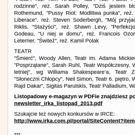
rodzinne", reż. Sarah Polley, "Dziś jestem bl
Rothemund, "Pussy Riot: Modlitwa punka", reż. 
Liberace", reż. Steven Soderbergh, "Mój przyjac
Riklis, "Stażyści", reż. Shawn Levy, "Perfekcjo
Godeau, "U niej w domu", reż. Francois Ozon, 
Leterrier, "Świteź", reż. Kamil Polak
TEATR
"Śmierć", Woody Allen, Teatr im. Adama Mickie
"Posprzątane", Sarah Ruhl, Teatr Współczesny,
letniej", wg Williama Shakespeare’a, Teatr Z
"Słoneczni Chłopcy", Neil Simon, Teatr 6. piętro,
Rajd Dakar", Sigitas Parulskis, Teatr Palladium, 
Listopadowy e-magazyn w PDFie znajdziesz po
newsletter_irka_listopad_2013.pdf
Szukajcie też nowych konkursów w IRCE:
http://www.irka.com.pl/portal/SiteContent?ite
***