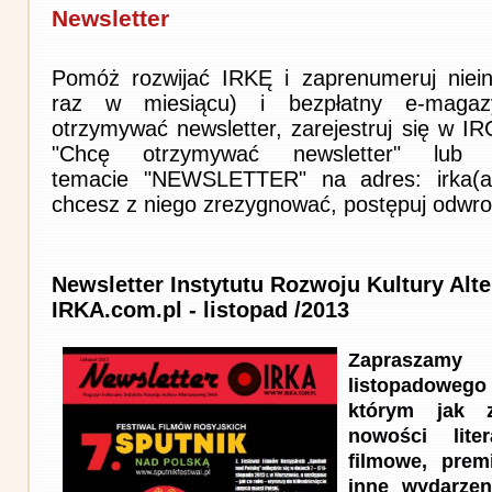
Newsletter
Pomóż rozwijać IRKĘ i zaprenumeruj niein
raz w miesiącu) i bezpłatny e-magaz
otrzymywać newsletter, zarejestruj się w I
"Chcę otrzymywać newsletter" lub 
temacie "NEWSLETTER" na adres: irka(at)i
chcesz z niego zrezygnować, postępuj odwro
Newsletter Instytutu Rozwoju Kultury Alt
IRKA.com.pl - listopad /2013
Zapraszam
listopadowego
którym jak z
nowości lite
filmowe, prem
inne wydarzen