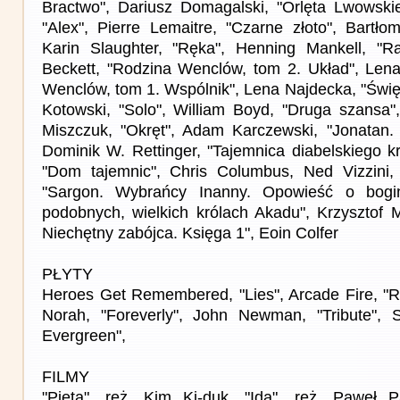
Bractwo", Dariusz Domagalski, "Orlęta Lwowskie
"Alex", Pierre Lemaitre, "Czarne złoto", Bartło
Karin Slaughter, "Ręka", Henning Mankell, "R
Beckett, "Rodzina Wenclów, tom 2. Układ", Len
Wenclów, tom 1. Wspólnik", Lena Najdecka, "Święt
Kotowski, "Solo", William Boyd, "Druga szansa"
Miszczuk, "Okręt", Adam Karczewski, "Jonatan.
Dominik W. Rettinger, "Tajemnica diabelskiego k
"Dom tajemnic", Chris Columbus, Ned Vizzini, 
"Sargon. Wybrańcy Inanny. Opowieść o bogi
podobnych, wielkich królach Akadu", Krzysztof M
Niechętny zabójca. Księga 1", Eoin Colfer
PŁYTY
Heroes Get Remembered, "Lies", Arcade Fire, "Ref
Norah, "Foreverly", John Newman, "Tribute", S
Evergreen",
FILMY
"Pieta", reż. Kim Ki-duk, "Ida", reż. Paweł Pa