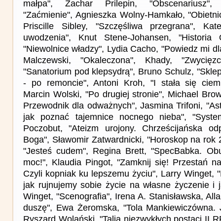
małpa", Zachar Prilepin, "Obscenariusz",
"Zaćmienie", Agnieszka Wolny-Hamkało, "Obietni
Priscille Sibley, "Szczęśliwa przegrana", Kat
uwodzenia", Knut Stene-Johansen, "Historia
"Niewolnice władzy", Lydia Cacho, "Powiedz mi d
Malczewski, "Okaleczona", Khady, "Zwycięzc
"Sanatorium pod klepsydrą", Bruno Schulz, "Sklep
- po remoncie", Antoni Kroh, "I stała się cie
Marcin Wolski, "Po drugiej stronie", Michael Bro
Przewodnik dla odważnych", Jasmina Trifoni, "As
jak poznać tajemnice nocnego nieba", "System
Poczobut, "Ateizm urojony. Chrześcijańska o
Boga", Sławomir Zatwardnicki, "Horoskop na rok 
"Jesteś cudem", Regina Brett, "SpecBabka. Ob
moc!", Klaudia Pingot, "Zamknij się! Przestań na
Czyli kopniak ku lepszemu życiu", Larry Winget, "L
jak rujnujemy sobie życie na własne życzenie i j
Winget, "Scenografia", Irena A. Stanisławska, Alla
duszę", Ewa Żeromska, "Tola Mankiewiczówna. J
Ryszard Wolański, "Talia niezwykłych postaci II R