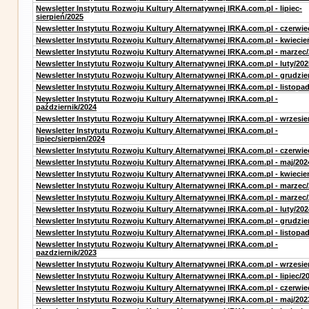
Newsletter Instytutu Rozwoju Kultury Alternatywnej IRKA.com.pl - lipiec-
sierpień/2025
Newsletter Instytutu Rozwoju Kultury Alternatywnej IRKA.com.pl - czerwie
Newsletter Instytutu Rozwoju Kultury Alternatywnej IRKA.com.pl - kwiecie
Newsletter Instytutu Rozwoju Kultury Alternatywnej IRKA.com.pl - marzec
Newsletter Instytutu Rozwoju Kultury Alternatywnej IRKA.com.pl - luty/202
Newsletter Instytutu Rozwoju Kultury Alternatywnej IRKA.com.pl - grudzie
Newsletter Instytutu Rozwoju Kultury Alternatywnej IRKA.com.pl - listopa
Newsletter Instytutu Rozwoju Kultury Alternatywnej IRKA.com.pl -
październik/2024
Newsletter Instytutu Rozwoju Kultury Alternatywnej IRKA.com.pl - wrzesie
Newsletter Instytutu Rozwoju Kultury Alternatywnej IRKA.com.pl -
lipiec/sierpien/2024
Newsletter Instytutu Rozwoju Kultury Alternatywnej IRKA.com.pl - czerwie
Newsletter Instytutu Rozwoju Kultury Alternatywnej IRKA.com.pl - maj/202
Newsletter Instytutu Rozwoju Kultury Alternatywnej IRKA.com.pl - kwiecie
Newsletter Instytutu Rozwoju Kultury Alternatywnej IRKA.com.pl - marzec
Newsletter Instytutu Rozwoju Kultury Alternatywnej IRKA.com.pl - marzec
Newsletter Instytutu Rozwoju Kultury Alternatywnej IRKA.com.pl - luty/202
Newsletter Instytutu Rozwoju Kultury Alternatywnej IRKA.com.pl - grudzie
Newsletter Instytutu Rozwoju Kultury Alternatywnej IRKA.com.pl - listopa
Newsletter Instytutu Rozwoju Kultury Alternatywnej IRKA.com.pl -
pazdziernik/2023
Newsletter Instytutu Rozwoju Kultury Alternatywnej IRKA.com.pl - wrzesie
Newsletter Instytutu Rozwoju Kultury Alternatywnej IRKA.com.pl - lipiec/2
Newsletter Instytutu Rozwoju Kultury Alternatywnej IRKA.com.pl - czerwie
Newsletter Instytutu Rozwoju Kultury Alternatywnej IRKA.com.pl - maj/202