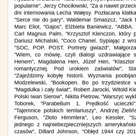
popularne", Jerzy Chociłowski, "Za a nawet przeci
dni internowania Lecha Wałęsy. Pozłacana klatka
"Serce nie do pary", Waldemar Smaszcz, "Jack Ni
Marc Eliot, "Gajos", Elżbieta Baniewicz, "ABBA. 
Carl Magnus Palm, "Krzysztof Klenczon, który pr
Dariusz Michalski, "Coco Chanel. Sypiając z wr
"SOC, POP, POST. Portrety gwiazd", Małgorzat
"Wiem, co mówię, czyli dialogi uzdrawiające 
Henem", Magdalena Hen, Józef Hen, "Klasztor i
romantycznej. Pod urokiem zaświatów", Sta
"Zajeździmy kobyłę historii. Wyznania poobija
Modzelewski, "Bookopen. Bo po trzydziestce wi
"Magdulka i cały świat", Robert Jarocki, Witold Ki
Polski Iwan Sierow", Nikita Pietrow, "Warszyc wyk
Toborek, "Parabellum 1. Prędkość ucieczki
"Tajemnice polskich temlariuszy", Andrzej Zielińs
Ferguson, "Złoto Himmlera", Leo Kessler, "
jednego z najniebezpieczniejszych amerykański
czasów", Dillard Johnson, "Obłęd 1944 czy 2013