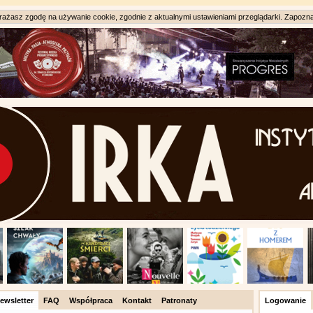
ażasz zgodę na używanie cookie, zgodnie z aktualnymi ustawieniami przeglądarki. Zapozna
ewsletter
FAQ
Współpraca
Kontakt
Patronaty
Logowanie