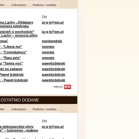
ilm
Literatura
Kultura i sztuka
Od
 na Lachy „Obłąkany
ja-g-k@wp.pl
premiera teledysku
odzień o wschodzie”
ja-g-k@wp.pl
 Lachy – recenzja płyty
lować
pandaredski
 - "Libera me"
operate
e - "Comedamus"
operate
- "Rara avis"
operate
u "Tamta noc"
pawelizdebski
nki na żądanie
pawelizdebski
 Paweł Izdebski
pawelizdebski
 - Paweł Izdebski
pawelizdebski
więcej
 OSTATNIO DODANE
ilm
Literatura
Kultura i sztuka
Od
a debiutanckiej płyty
ja-g-k@wp.pl
lia” – ludowego „małego