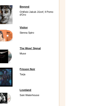
Beyond
Orliński Jakub Józef, Il Pomo
d'Oro
Visitor
Sienna Spiro
The Wow! Signal
Muse
Frisson Noir
Tarja
Loveland
Suki Waterhouse