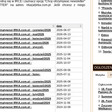
2.
Everyth
estruj się w IRCE i zaznacz opcję "Chcę otrzymywać newsletter"
Nothing H
ER" na adres: irka(at)irka.com.pl. Jeśli chcesz z niego
3.
"Przech
4.
Muzyka 
recenzja p
szumienie
5.
Intruder
data
6.
Naród n
ernatywnej IRKA.com.pl - czerwiec/2026
2026-06-07
kamienio
ernatywnej IRKA.com.pl - maj/2026
2026-05-13
7.
Eidos
ernatywnej IRKA.com.pl - kwiecien/2026
2026-04-07
8.
Kwasożł
Agnieszki
ernatywnej IRKA.com.pl - marzec/2026
2026-03-03
ernatywnej IRKA.com.pl - styczeń-
2026-02-03
9.
Odbycie
10.
Teoria
ernatywnej IRKA.com.pl - grudzień/2025
2025-12-08
rnatywnej IRKA.com.pl - listopad/2025
2025-11-04
ernatywnej IRKA.com.pl -
2025-10-07
OGŁOSZEN
ernatywnej IRKA.com.pl - wrzesień/2025
2025-09-06
rnatywnej IRKA.com.pl - lipiec-
2025-07-11
Muzyka
F
ernatywnej IRKA.com.pl - czerwiec/2025
2025-06-08
Ogłoszeni
ernatywnej IRKA.com.pl - kwiecień/2025
2025-04-07
1.
18. Fest
ernatywnej IRKA.com.pl - marzec/2025
2025-03-10
Pamięci A
rnatywnej IRKA.com.pl - luty/2025
2025-02-10
2.
Summer 
ernatywnej IRKA.com.pl - grudzień/2024
2024-12-07
3.
26. Fes
rnatywnej IRKA.com.pl - listopad/2024
2024-11-06
4.
Życzym
ernatywnej IRKA.com.pl -
2024-10-08
Wielkanoc