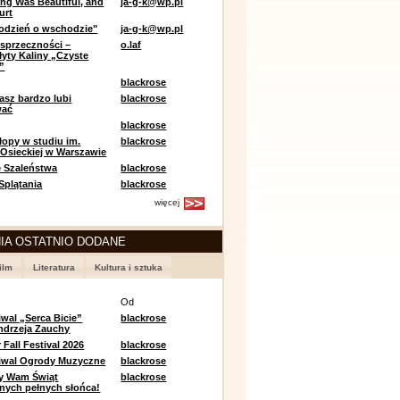
ing Was Beautiful, and
ja-g-k@wp.pl
urt
odzień o wschodzie"
ja-g-k@wp.pl
sprzeczności –
o.laf
łyty Kaliny „Czyste
”
blackrose
asz bardzo lubi
blackrose
wać
blackrose
opy w studiu im.
blackrose
 Osieckiej w Warszawie
 Szaleństwa
blackrose
 Splątania
blackrose
więcej
IA OSTATNIO DODANE
ilm
Literatura
Kultura i sztuka
e
Od
iwal „Serca Bicie”
blackrose
ndrzeja Zauchy
Fall Festival 2026
blackrose
tiwal Ogrody Muzyczne
blackrose
y Wam Świąt
blackrose
nych pełnych słońca!