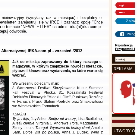
nieinwazyjny (wysyłany raz w miesiącu) i bezpłatny e-
wsletter, zarejestruj się w IRCE i zaznacz opcję "Chcę
la o temacie "NEWSLETTER" na adres: irka(at)irka.com.pl.
ępuj odwrotnie.
Rejestracja
Przypomnij 
 Alternatywnej IRKA.com.pl - wrzesień /2012
Jak co miesiąc zapraszamy do lektury naszego e-
magazynu, w którym znajdziecie nowości literackie,
REKLAMA
płytowe i kinowe oraz wydarzenia, na które warto się
wybrać.
We wrześniu polecamy m.in:
8. Warszawski Festiwal Skrzyżowanie Kultur, Summer
Fall Festival w Płocku, 31. Koszaliński Festiwal
Debiutów Filmowych "Młodzi i Film", Punkową Rozróbę
w Tychach, Praski Slalom Poetycki oraz Smakowitości
we Wrocławskich Formatach.
KSIĄŻKI
Ty, ja i fejs
, Jay Asher,
Spójrz mi w oczy
, Lisa Scottoline,
A jeśli ciernie
, Virginia C. Andrews,
Pola
, Magdalena
Zimny- Louis,
Thorgal. Wyprawa do krainy cieni
, Amelie
UTWORY O
Sarn,
Dolce vita po polsku
, Anna J. Dudek,
Wino z