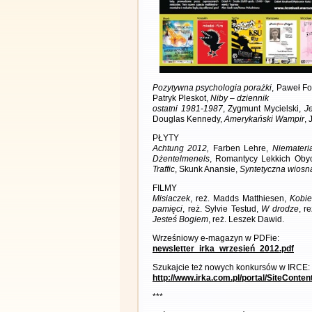
Pozytywna psychologia porażki
, Paweł Fo
Patryk Pleskot,
Niby – dziennik
ostatni 1981-1987
, Zygmunt Mycielski,
Je
Douglas Kennedy,
Amerykański Wampir
, 
PŁYTY
Achtung 2012,
Farben Lehre,
Niemateri
Dżentelmenels
, Romantycy Lekkich Oby
Traffic
, Skunk Anansie,
Syntetyczna wiosn
FILMY
Misiaczek
, reż. Madds Matthiesen,
Kobie
pamięci
, reż. Sylvie Testud,
W drodze
, r
Jesteś Bogiem
, reż. Leszek Dawid.
Wrześniowy e-magazyn w PDFie:
newsletter_irka_wrzesień_2012.pdf
Szukajcie też nowych konkursów w IRCE:
http://www.irka.com.pl/portal/SiteConte
***