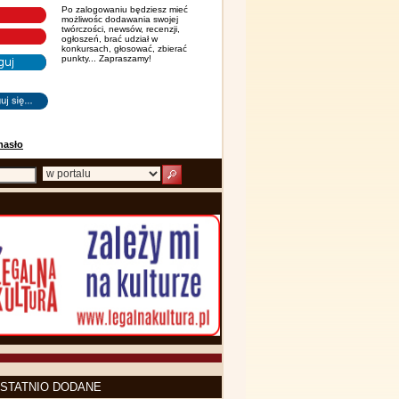
Po zalogowaniu będziesz mieć
możliwośc dodawania swojej
twórczości, newsów, recenzji,
ogłoszeń, brać udział w
konkursach, głosować, zbierać
punkty... Zapraszamy!
hasło
STATNIO DODANE