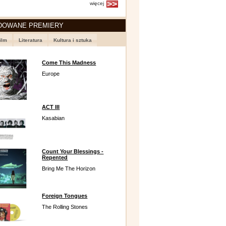
więcej
DOWANE PREMIERY
ilm
Literatura
Kultura i sztuka
Come This Madness
Europe
ACT III
Kasabian
Count Your Blessings -
Repented
Bring Me The Horizon
Foreign Tongues
The Rolling Stones