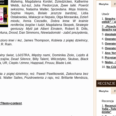
Malwiną
, Magdalena Kordel,
Dziedzictwo,
Katherine
Muzyka
F
Webb,
tuż-tuż
, Julia Fiedorczuk,
Żywe lalki. Powrót
seksizmu
, Natasha Walter,
Sprzedana. Moja historia
,
Sophie Hayes,
Bolało jeszcze bardziej
, Lidia
Utwór
Ostałowska,
Wakacje w Nepalu
, Olga Morawska,
Dzień
1.
Strachy
miodu
, Annia Ciezadło,
Dobra krew. W krainie
obłok” – 
reniferów, bogów i ludzi
, Magdalena Skopek,
Strategie
2.
„Przech
geniuszy. Myśl jak Albert Einstein
, Robert B. Dilts,
Strachy na
rtuna,
Drood,
Dan Simmons,
Niewiadomski - zabić prezydenta
,
3.
deeska
4.
Operate
zioro krwi i łez
, James Thompson,
Kobieta z piątej dzielnicy
,
5.
Operat
J.R. Rain.
6.
Operate 
7.
Ano Yor
alny świat
, LóóSTRA,
Między nami
, Dominika Zioło,
Lejdis &
8.
Przysta
czajów,
Dead Silence
, Billy Talent,
Wilczelyko
, Skubas,
Black
9.
Niebo -
a,
UR,
Ciepło / zimno
, Happsad,
Frruuu
, Blade Loki.
10.
No Cóż
ta z piątej dzielnicy
, reż. Paweł Pawlikowski,
Zakochana bez
eż. Walter Salles,
Pozdrowienia z raju
, reż. Brillante Mendoza,
RECENZJE
Muzyka
F
Recenzja
nt?item=contest
.
1.
Recenzj
Tulia „Tu
dzieła”