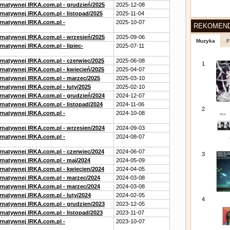
ernatywnej IRKA.com.pl - grudzień/2025
2025-12-08
rnatywnej IRKA.com.pl - listopad/2025
2025-11-04
ernatywnej IRKA.com.pl -
2025-10-07
REKOMEN
ernatywnej IRKA.com.pl - wrzesień/2025
2025-09-06
Muzyka
F
rnatywnej IRKA.com.pl - lipiec-
2025-07-11
ernatywnej IRKA.com.pl - czerwiec/2025
2025-06-08
1
ernatywnej IRKA.com.pl - kwiecień/2025
2025-04-07
ernatywnej IRKA.com.pl - marzec/2025
2025-03-10
rnatywnej IRKA.com.pl - luty/2025
2025-02-10
ernatywnej IRKA.com.pl - grudzień/2024
2024-12-07
rnatywnej IRKA.com.pl - listopad/2024
2024-11-06
2
ernatywnej IRKA.com.pl -
2024-10-08
ernatywnej IRKA.com.pl - wrzesien/2024
2024-09-03
ernatywnej IRKA.com.pl -
2024-08-07
ernatywnej IRKA.com.pl - czerwiec/2024
2024-06-07
3
ernatywnej IRKA.com.pl - maj/2024
2024-05-09
ernatywnej IRKA.com.pl - kwiecien/2024
2024-04-05
ernatywnej IRKA.com.pl - marzec/2024
2024-03-08
ernatywnej IRKA.com.pl - marzec/2024
2024-03-08
rnatywnej IRKA.com.pl - luty/2024
2024-02-05
4
ernatywnej IRKA.com.pl - grudzien/2023
2023-12-05
rnatywnej IRKA.com.pl - listopad/2023
2023-11-07
ernatywnej IRKA.com.pl -
2023-10-07