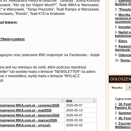
tr im. Aleksandra Fredry w Gnieźnie, "Obsesja", scena Komuny
2.
Everyth
Nothing H
awie, "Kto się boi Virginii Woolf?", Teatr IMKA w Warszawie,
iec" w Warszawie, "Tango Piazzolla", Teatr Rampa w Warszawie,
3.
"Przech
rocławiu, "Rondo", Teatr KTO w Krakowie.
4.
Muzyka 
recenzja p
szumienie
od linkiem:
5.
Intruder
6.
Naród n
kamienio
nt?item=contest
.
7.
Eidos
8.
Kwasożł
Agnieszki
gazynu oraz polecanie IRKI znajomym na Facebooku - dzięki
9.
Odbycie
10.
Teoria
 jest raz miesiącu do osób, które podczas rejestracji
etter" lub wysłały maila o temacie "NEWSLETTER" na adres:
ować z newslettera, wyślij maila o temacie "WYŁĄCZ
OGŁOSZEN
pl.
Muzyka
F
Ogłoszeni
data
1.
18. Fest
ernatywnej IRKA.com.pl - czerwiec/2026
2026-06-07
Pamięci A
ernatywnej IRKA.com.pl - maj/2026
2026-05-13
2.
Summer 
ernatywnej IRKA.com.pl - kwiecien/2026
2026-04-07
3.
26. Fes
ernatywnej IRKA.com.pl - marzec/2026
2026-03-03
4.
Życzym
ernatywnej IRKA.com.pl - styczeń-
2026-02-03
Wielkanoc