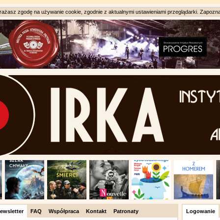
ażasz zgodę na używanie cookie, zgodnie z aktualnymi ustawieniami przeglądarki. Zapozna
ewsletter
FAQ
Współpraca
Kontakt
Patronaty
Logowanie