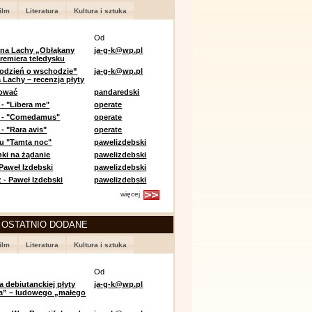
ilm
Literatura
Kultura i sztuka
Od
 na Lachy „Obłąkany
ja-g-k@wp.pl
premiera teledysku
odzień o wschodzie”
ja-g-k@wp.pl
 Lachy – recenzja płyty
lować
pandaredski
 - "Libera me"
operate
e - "Comedamus"
operate
- "Rara avis"
operate
u "Tamta noc"
pawelizdebski
nki na żądanie
pawelizdebski
 Paweł Izdebski
pawelizdebski
 - Paweł Izdebski
pawelizdebski
więcej
 OSTATNIO DODANE
ilm
Literatura
Kultura i sztuka
Od
a debiutanckiej płyty
ja-g-k@wp.pl
lia” – ludowego „małego