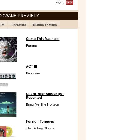
więcej
DOWANE PREMIERY
ilm
Literatura
Kultura i sztuka
Come This Madness
Europe
ACT III
Kasabian
Count Your Blessings -
Repented
Bring Me The Horizon
Foreign Tongues
The Rolling Stones