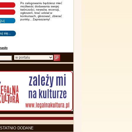
Po zalogowaniu będziesz mieć
możliwośc dodawania swojej
twórczości, newsów, recenzji,
ogłoszeń, brać udział w
konkursach, głosować, zbierać
punkty... Zapraszamy!
hasło
STATNIO DODANE