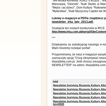
"Nie-Boska komedia. Rzecz o krzyżu", Tea
Warszawa, "Ożenek", Teatr Studio w Warsz
"Mejra i jej dzieci", Dom Kultury "Rakow
"Mytarstwa", Teatr Muzyczny Capitol we W
Lutowy e-magazyn w PDFie znajdziesz p
newsletter_irka_luty_2013.pdf.
Szukajcie też nowych konkursów w IRCE:
http://www.irka.com.pl/portal/SiteConte
***
Dziękujemy za subskrypcję naszego e-ma
Wam możemy rozwijać portal!
Przypominamy, że nasz e-magazyn wysyłany
zaznaczyły opcję "Chcę otrzymywać newsl
irka(at)irka.com.pl. Jeśli chcesz zrezygn
NEWSLETTER" na adres: irka(at)irka.com.
tytuł
Newsletter Instytutu Rozwoju Kultury Alt
Newsletter Instytutu Rozwoju Kultury Alt
Newsletter Instytutu Rozwoju Kultury Alt
Newsletter Instytutu Rozwoju Kultury Alt
Newsletter Instytutu Rozwoju Kultury Alt
luty/2025