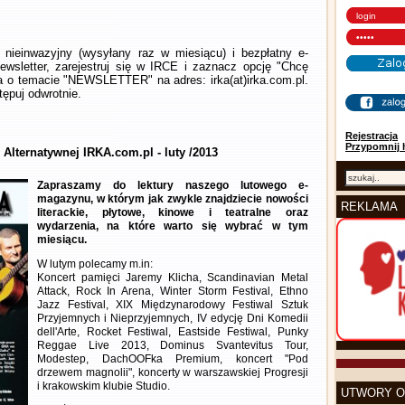
nieinwazyjny (wysyłany raz w miesiącu) i bezpłatny e-
wsletter, zarejestruj się w IRCE i zaznacz opcję "Chcę
la o temacie "NEWSLETTER" na adres: irka(at)irka.com.pl.
ępuj odwrotnie.
Rejestracja
Przypomnij 
 Alternatywnej IRKA.com.pl - luty /2013
Zapraszamy do lektury naszego lutowego e-
magazynu, w którym jak zwykle znajdziecie nowości
REKLAMA
literackie, płytowe, kinowe i teatralne oraz
wydarzenia, na które warto się wybrać w tym
miesiącu.
W lutym polecamy m.in:
Koncert pamięci Jaremy Klicha, Scandinavian Metal
Attack, Rock In Arena, Winter Storm Festival, Ethno
Jazz Festival, XIX Międzynarodowy Festiwal Sztuk
Przyjemnych i Nieprzyjemnych, IV edycję Dni Komedii
dell'Arte, Rocket Festiwal, Eastside Festiwal, Punky
Reggae Live 2013, Dominus Svantevitus Tour,
Modestep, DachOOFka Premium, koncert "Pod
drzewem magnolii", koncerty w warszawskiej Progresji
i krakowskim klubie Studio.
UTWORY O