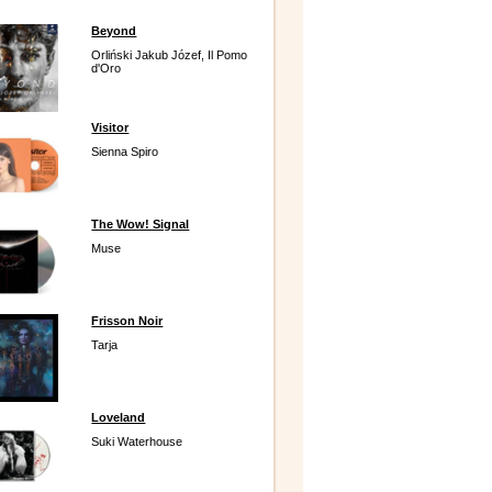
Beyond
Orliński Jakub Józef, Il Pomo
d'Oro
Visitor
Sienna Spiro
The Wow! Signal
Muse
Frisson Noir
Tarja
Loveland
Suki Waterhouse