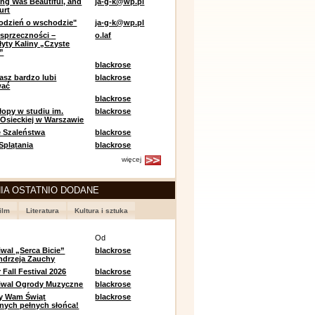
ing Was Beautiful, and
ja-g-k@wp.pl
urt
odzień o wschodzie"
ja-g-k@wp.pl
sprzeczności –
o.laf
łyty Kaliny „Czyste
”
blackrose
asz bardzo lubi
blackrose
wać
blackrose
opy w studiu im.
blackrose
 Osieckiej w Warszawie
 Szaleństwa
blackrose
 Splątania
blackrose
więcej
IA OSTATNIO DODANE
ilm
Literatura
Kultura i sztuka
e
Od
iwal „Serca Bicie”
blackrose
ndrzeja Zauchy
Fall Festival 2026
blackrose
tiwal Ogrody Muzyczne
blackrose
y Wam Świąt
blackrose
nych pełnych słońca!