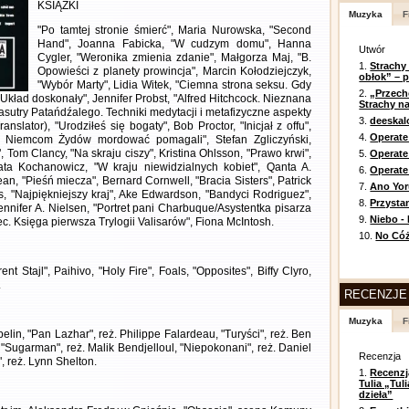
KSIĄŻKI
Muzyka
F
"Po tamtej stronie śmierć", Maria Nurowska, "Second
Hand", Joanna Fabicka, "W cudzym domu", Hanna
Utwór
Cygler, "Weronika zmienia zdanie", Małgorza Maj, "B.
1.
Strachy
Opowieści z planety prowincja", Marcin Kołodziejczyk,
obłok” – 
"Wybór Marty", Lidia Witek, "Ciemna strona seksu. Gdy
2.
„Przech
"Układ doskonały", Jennifer Probst, "Alfred Hitchcock. Nieznana
Strachy na
asutry Patańdźalego. Techniki medytacji i metafizyczne aspekty
3.
deeska
ranslator), "Urodziłeś się bogaty", Bob Proctor, "Inicjał z offu",
4.
Operate
 Niemcom Żydów mordować pomagali", Stefan Zgliczyński,
 Tom Clancy, "Na skraju ciszy", Kristina Ohlsson, "Prawo krwi",
5.
Operat
ata Kochanowicz, "W kraju niewidzialnych kobiet", Qanta A.
6.
Operate 
n, "Pieśń miecza", Bernard Cornwell, "Bracia Sisters", Patrick
7.
Ano Yor
, "Najpiękniejszy kraj", Ake Edwardson, "Bandyci Rodriguez",
8.
Przysta
ennifer A. Nielsen, "Portret pani Charbuque/Asystentka pisarza
9.
Niebo -
ec. Księga pierwsza Trylogii Valisarów", Fiona McIntosh.
10.
No Cóż
nt Stajl", Paihivo, "Holy Fire", Foals, "Opposites", Biffy Clyro,
.
RECENZJE
Muzyka
F
in, "Pan Lazhar", reż. Philippe Falardeau, "Turyści", reż. Ben
 "Sugarman", reż. Malik Bendjelloul, "Niepokonani", reż. Daniel
Recenzja
", reż. Lynn Shelton.
1.
Recenzj
Tulia „Tu
dzieła”