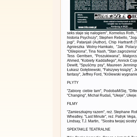
seks staje się nałogiem", Kornelius Roth, 
historia Psychozy", Stephen Rebello, "Jog
jogi", Patanjali (Author), Chip Hartranft (T
Agnieszka Wolny-Hamkało, "Jak Polacy
"Oślepiona", Tina Nash, "Stan zagrożenia",
Tess Gerritsen, "Poszukiwana", Małgorz
Ahmed, "Kobiety Kaddafiego", Annick Cojea
Dewitt, "Spuśćmy psy", Maureen Jennings
Łukasz Gołębiewski, "Fałszywy książę", J
fantasy", Jeffrey Ford, "Królewski wygnani
PŁYTY
"Zabiorę ciebie tam", PodobaMiSię, "Difere
"Changing", Michał Rudaś, "Ukeje", Ukeje
FILMY
"Zamieszkajmy razem", reż. Stephane Robel
Wheatley, "Last Minute", reż. Patryk Vega,
Lindsay, T.J. Martin, "Siostra twojej siostry
SPEKTAKLE TEATRALNE