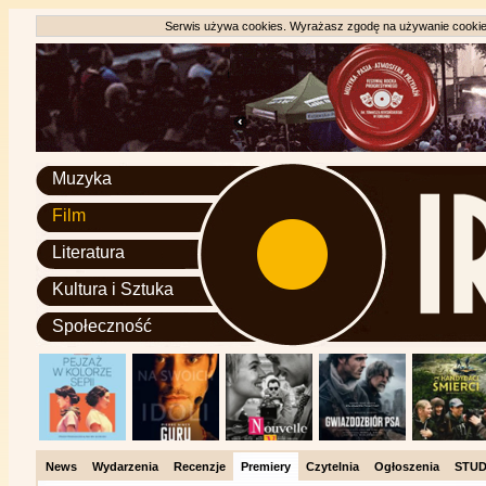
Serwis używa cookies. Wyrażasz zgodę na używanie cookie, 
Muzyka
Film
Literatura
Kultura i Sztuka
Społeczność
News
Wydarzenia
Recenzje
Premiery
Czytelnia
Ogłoszenia
STUD