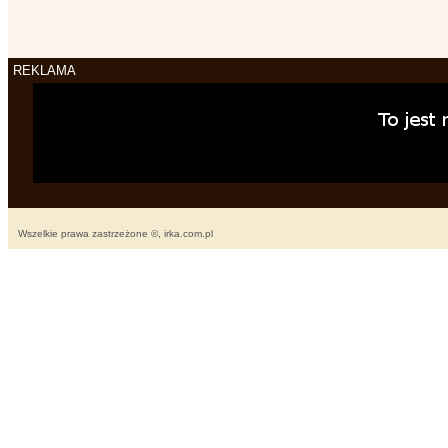
REKLAMA
Wszelkie prawa zastrzeżone ©, irka.com.pl