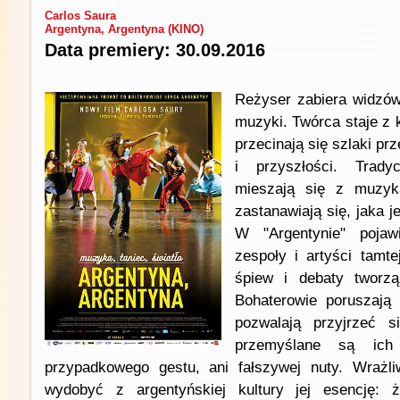
Carlos Saura
Argentyna, Argentyna (KINO)
Data premiery: 30.09.2016
Reżyser zabiera widzów
muzyki. Twórca staje z 
przecinają się szlaki prz
i przyszłości. Trady
mieszają się z muzyką
zastanawiają się, jaka je
W "Argentynie" pojawi
zespoły i artyści tamte
śpiew i debaty tworzą
Bohaterowie poruszają 
pozwalają przyjrzeć s
przemyślane są ic
przypadkowego gestu, ani fałszywej nuty. Wrażl
wydobyć z argentyńskiej kultury jej esencję: 