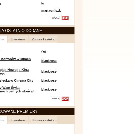
g
lu
martaoniszk
więcej
IA OSTATNIO DODANE
ilm
Literatura
Kultura i sztuka
e
Od
 horrorów w kinach
blackrose
egląd Nowego Kina
blackrose
iego
ziecka w Cinema City
blackrose
y Wam Świąt
blackrose
nych pełnych słońca!
więcej
DOWANE PREMIERY
ilm
Literatura
Kultura i sztuka