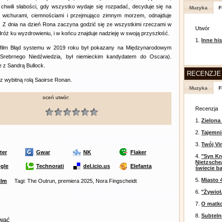
chwili słabości, gdy wszystko wydaje się rozpadać, decyduje się na
Muzyka
F
 wichurami, ciemnościami i przejmująco zimnym morzem, odnajduje
i. Z dnia na dzień Rona zaczyna godzić się ze wszystkimi rzeczami w
Utwór
dróż ku wyzdrowieniu, i w końcu znajduje nadzieję w swoją przyszłość.
1.
Inne his
ni film Błąd systemu w 2019 roku był pokazany na Międzynarodowym
ł Srebrnego Niedźwiedzia, był niemieckim kandydatem do Oscara).
 z Sandrą Bullock.
RECENZJE
z wybitną rolą Saoirse Ronan.
Muzyka
F
oceń utwór:
Recenzja
1.
Zielona
2.
Tajemni
3.
Twój Vi
ter
Gwar
NK
Flaker
4.
"Syn Kr
Nietzsche
gle
Technorati
del.icio.us
Elefanta
świecie b
5.
Miasto 
ilm
Tagi: The Outrun, premiera 2025, Nora Fingscheidt
6.
"Żywioł
7.
O matko
8.
Subtel
ować