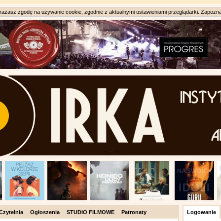
ażasz zgodę na używanie cookie, zgodnie z aktualnymi ustawieniami przeglądarki. Zapozna
Czytelnia
Ogłoszenia
STUDIO FILMOWE
Patronaty
Logowanie