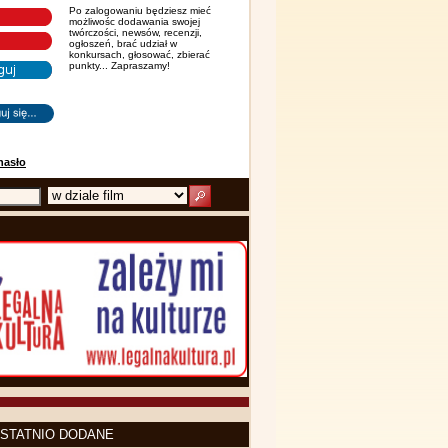
Po zalogowaniu będziesz mieć
możliwośc dodawania swojej
twórczości, newsów, recenzji,
ogłoszeń, brać udział w
konkursach, głosować, zbierać
punkty... Zapraszamy!
hasło
STATNIO DODANE