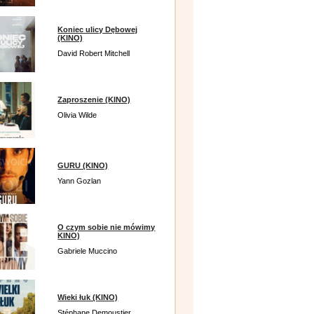
Koniec ulicy Dębowej
(KINO)
David Robert Mitchell
Zaproszenie (KINO)
Olivia Wilde
GURU (KINO)
Yann Gozlan
O czym sobie nie mówimy
KINO)
Gabriele Muccino
Wieki łuk (KINO)
Stéphane Demoustier