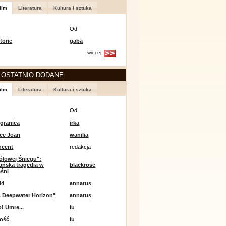
ilm
Literatura
Kultura i sztuka
Od
torie
gaba
więcej
 OSTATNIO DODANE
ilm
Literatura
Kultura i sztuka
Od
 granica
irka
ce Joan
wanilia
ncent
redakcja
ólowej Śniegu":
ańska tragedia w
blackrose
aśni
44
annatus
. Deepwater Horizon"
annatus
! Umrę...
lu
ność
lu