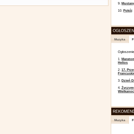
9.
Mustan
10.
Pokój
OGŁOSZEN
Muzyka
F
Ogłoszeni
1.
Maraton
Helios
2.
17. Prz
Francusk
3.
Dzień D
4.
Życzym
Wielkanoc
REKOMEN
Muzyka
F