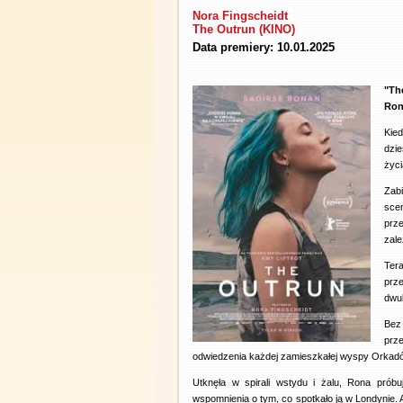
Nora Fingscheidt
The Outrun (KINO)
Data premiery: 10.01.2025
"Th
Ron
Kie
dzie
życ
Zab
scen
prze
zale
Ter
prz
dwub
Bez
prz
odwiedzenia każdej zamieszkałej wyspy Orkad
Utknęła w spirali wstydu i żalu, Rona próbu
wspomnienia o tym, co spotkało ją w Londynie. A