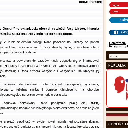
dodaj premierę
e Outrun" to ekranizacja głośnej powieści Amy Liptrot, historia
y, która sięga dna, żeby móc się od niego odbić.
dy 29-letnia studentka biologii Rona powraca na Orkady po ponad
Rejestracja
Przypomnij 
sięciu latach wspomnienia z dzieciństwa łączą się z ostatnimi latami
ia spędzonymi w Londynie.
iera nas z powrotem do czasów, kiedy zagubiła się w imprezowej
REKLAMA
ie Hackney i zakochała w Dayninie. Ale wtedy też stopniowo alkohol
jął kontrolę i Rona straciła wszystko i wszystkich, na których jej
żało.
az trzeźwa, ale samotna i odłączona od otaczającego ją świata,
ebywa z religijną matką i pomaga cierpiącemu na chorobę
iegunową ojcu na farmie owiec, gdzie dorastała.
 żadnych oczekiwań, Rona podejmuje pracę dla RSPB,
eprowadzając badanie nieuchwytnego ptaka derkacza co zmusza ją do
ów.
je znaleźć stabilność w swojej nowej rutynie, jednocześnie tłumiąc
UTWORY O
le przeszłość podąża za nią i powoli mistyczna kraina, która ją otacza,