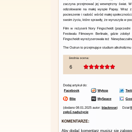
zaczyna przejmować jej wewnętrzny świat. W 
odizolowanie na małej wyspie Papay. Wraz z
pocieszenie i radość wśród małej społecznośc
swoim życiu, które sprawiły, że wyruszyła w po
Film w reżyserii Nory Fingscheidt (poprzed
Festiwalu Filmowym Berlinale, gdzie zdoby
Fingscheidt wyreżyserowała też Niewybaczalne
The Outrun to przejmujące studium alkoholizmu 
średnia ocena:
6
Dodaj artykuł do:
Facebook
Wykop
Twit
Blip
MySpace
Goo
(dodano 08.01.2025 autor:
blackrose
)
Dział
f
zgłoś nadużycie
KOMENTARZE:
Aby dodać komentarz musisz się zalog