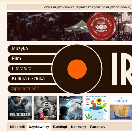
Serwis używa cookies. Wyrażasz zgodę na używanie cookie, zg
Muzyka
Film
Literatura
Kultura i Sztuka
Społeczność
Mój profil
Użytkownicy
Rankingi
Konkursy
Patronaty