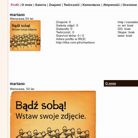
Profil
|
O mnie
|
Galeria
|
Znajomi
|
Twórczość
|
Komentarze
|
Aktywność
|
Ocenione 
martaoo
Warszawa,
54 lat
Znajomi: 0
Imię i nazwis
Galeria zdjęć: 0
nr. tel: brak
Gwiazdki: 0
GG: brak
Twórczość: 0
Skype: brak
Stan/cel irków: 0 / 0
www: brak
Adres profilu w IRCE:
http://irka.com.pl/u/martaoo
martaoo
O mnie
Warszawa,
54 lat