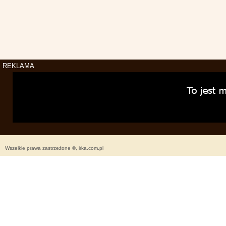
REKLAMA
Wszelkie prawa zastrzeżone ©, irka.com.pl